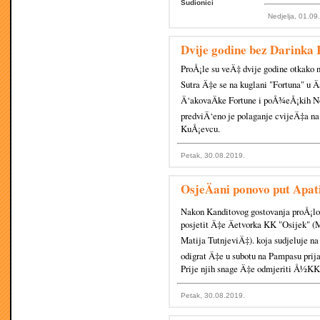
Sudionici
Nedjelja, 01.09
Dvije godine bez Darinka
ProÅ¡le su veÄ‡ dvije godine otkako 
Sutra Ä‡e se na kuglani "Fortuna" u 
Ä‘akovaÄke Fortune i poÅ¾eÅ¡kih Nov
predviÄ‘eno je polaganje cvijeÄ‡a na
KuÅ¡evcu.
Petak, 30.08.2019.
OsjeÄani ponovo put Apat
Nakon Kanditovog gostovanja proÅ¡lo
posjetit Ä‡e Äetvorka KK "Osijek" 
Matija TutnjeviÄ‡). koja sudjeluje na
odigrat Ä‡e u subotu na Pampasu prija
Prije njih snage Ä‡e odmjeriti Å½KK O
Petak, 30.08.2019.