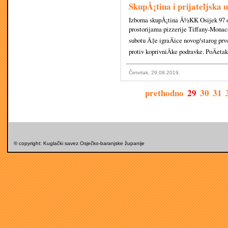
SkupÅ¡tina i prijateljsk
Izborna skupÅ¡tina Å½KK Osijek 97 od
prostorijama pizzerije Tiffany-Monaco
subotu Ä‡e igraÄice novog/starog prv
protiv koprivniÄke podravke. PoÄetak 
Četvrtak, 29.08.2019.
prethodno
29
30
31
© copyright: Kuglački savez Osječko-baranjske županije