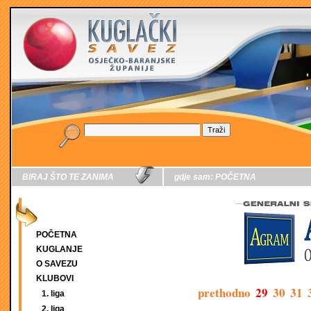
BIRAJ ŠTO TE ZANIMA
gdje sam:
POČETNA
POČETNA
KUGLANJE
O SAVEZU
KLUBOVI
prethodno
29
30
31
1. liga
2. liga