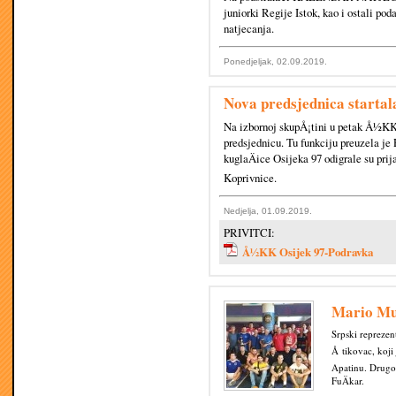
juniorki Regije Istok, kao i ostali po
natjecanja.
Ponedjeljak, 02.09.2019.
Nova predsjednica startal
Na izbornoj skupÅ¡tini u petak Å½KK 
predsjednicu. Tu funkciju preuzela 
kuglaÄice Osijeka 97 odigrale su prij
Koprivnice.
Nedjelja, 01.09.2019.
PRIVITCI:
Å½KK Osijek 97-Podravka
Mario Mu
Srpski reprezen
Å tikovac, koji
Apatinu. Drugo
FuÄkar.