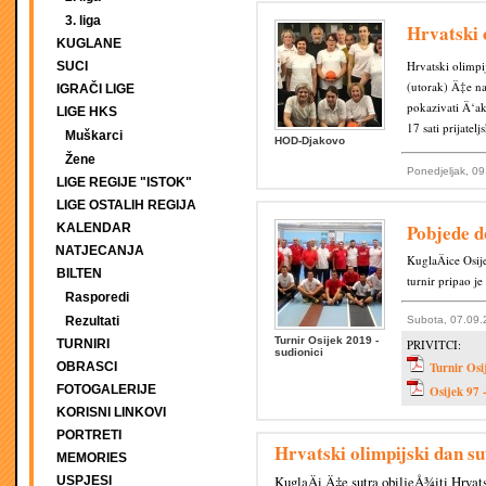
3. liga
Hrvatski 
KUGLANE
Hrvatski olimpi
SUCI
(utorak) Ä‡e na
IGRAČI LIGE
pokazivati Ä‘ak
LIGE HKS
17 sati prijate
Muškarci
HOD-Djakovo
Žene
Ponedjeljak, 0
LIGE REGIJE "ISTOK"
LIGE OSTALIH REGIJA
Pobjede 
KALENDAR
NATJECANJA
KuglaÄice Osij
BILTEN
turnir pripao j
Rasporedi
Rezultati
Subota, 07.09.
Turnir Osijek 2019 -
TURNIRI
PRIVITCI:
sudionici
OBRASCI
Turnir Osi
FOTOGALERIJE
Osijek 97
KORISNI LINKOVI
PORTRETI
Hrvatski olimpijski dan s
MEMORIES
KuglaÄi Ä‡e sutra obiljeÅ¾iti Hrvats
USPJESI