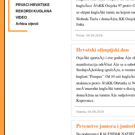
PRVACI HRVATSKE
kuglaÄice Å½KK Osijeka 97 protiv Ob
REKORDI KUGLANA
se ekipni kuglaÄki turnir, na kojem
VIDEO
Sloboda Tuzla i domaÄ‡in, KK Osijek.
linka.
Arhiva vijesti
Petak, 06.09.2019.
Hrvatski olimpijski dan
OsjeÄki sportaÅ¡i i ove godine Ä‡e o
manifestacija odrÅ¾at Ä‡e se u subotu
SrednjoÅ¡kolskog igraliÅ¡ta, u vremenu
kuglani "Pampas". Od 10 sati kuglaÄ
utakmicu protiv Å½KK Obrtnika iz No
meÄ‘unarodni kuglaÄki turnir u disci
domaÄ‡ina na turniru Ä‡e sudjelovat
Koprivnice.
Srijeda, 04.09.2019.
Prvenstvo juniora i junior
Na podstranici KALENDAR NATJECANJA