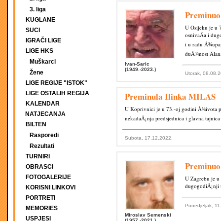
3. liga
Preminuo 
KUGLANE
U Osijeku je u
SUCI
osnivaÄa i dug
IGRAČI LIGE
i u radu Å¾upa
LIGE HKS
duÅ¾nost Älana
Muškarci
Ivan-Saric
(1949.-2023.)
Žene
Utorak, 08.08.
LIGE REGIJE "ISTOK"
LIGE OSTALIH REGIJA
Preminula Ilinka MILAS
KALENDAR
U Koprivnici je u 73.-oj godini Å¾ivota p
NATJECANJA
nekadaÅ¡nja predsjednica i glavna tajnic
BILTEN
Rasporedi
Subota, 17.12.2022.
Rezultati
TURNIRI
Preminuo
OBRASCI
FOTOGALERIJE
U Zagrebu je u
dugogodiÅ¡nji 
KORISNI LINKOVI
PORTRETI
Ponedjeljak, 11
MEMORIES
Miroslav Semenski
USPJESI
(1957.-2021.)