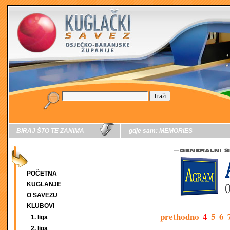
BIRAJ ŠTO TE ZANIMA
gdje sam:
MEMORIES
POČETNA
KUGLANJE
O SAVEZU
KLUBOVI
prethodno
4
5
6
1. liga
2. liga