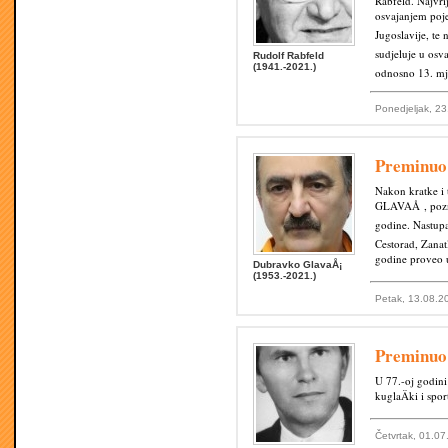
Rabfeld. Najvri
osvajanjem poj
Jugoslavije, te
sudjeluje u osv
Rudolf Rabfeld
(1941.-2021.)
odnosno 13. mj
Ponedjeljak, 2
Preminu
Nakon kratke i 
GLAVAÅ , pozna
godine. Nastupa
Cestorad, Zanat
godine proveo 
Dubravko GlavaÅ¡
(1953.-2021.)
Petak, 13.08.2
Preminu
U 77.-oj godin
kuglaÄki i spor
Četvrtak, 01.07