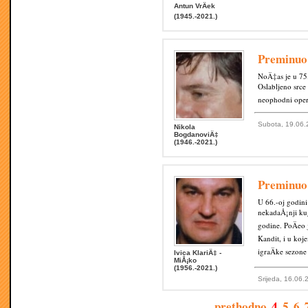
Antun VrÄek
(1945.-2021.)
Preminu
NoÄ‡as je u 7
Oslabljeno srce
neophodni opera
Subota, 19.06.
Nikola
BogdanoviÄ‡
(1946.-2021.)
Preminuo
U 66.-oj godin
nekadaÅ¡nji kug
godine. PoÄeo 
Kandit, i u koj
igraÄke sezon
Ivica KlariÄ‡ -
MiÅ¡ko
(1956.-2021.)
Srijeda, 16.06.
prethodno
4
5
6