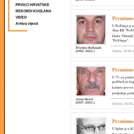
PRVACI HRVATSKE
REKORDI KUGLANA
Preminuo
VIDEO
Arhiva vijesti
U PoÅ¾egi je u
Älan KK "PoÅ¾
klubu "Obrtnik
"PoÅ¾egu".
Å½eljko BoÅ¡njak
(1981.-2021.)
Srijeda, 29.09.
Preminuo
U 75.-oj godin
poÅ¾eÅ¡ki kugl
karijere prove
posljednje god
Josip Nevrli
(1947.-2021.)
Subota, 28.08.
Preminuo
U Splitu je u 8