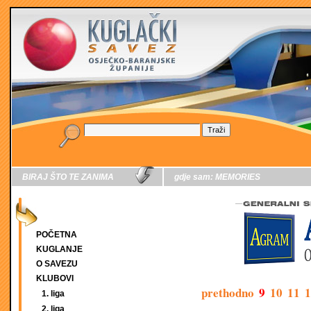
BIRAJ ŠTO TE ZANIMA
gdje sam:
MEMORIES
POČETNA
KUGLANJE
O SAVEZU
KLUBOVI
prethodno
9
10
11
1
1. liga
2. liga