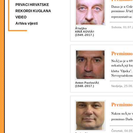
PRVACI HRVATSKE
Danas je u Crik
preminuo Å½eljk
REKORDI KUGLANA
reprezentativac
VIDEO
Arhiva vijesti
Subota, 01.07.
Å½eljko
KRIÅ KOVIÄ†
(1949.-2017.)
Preminuo
NoÄ‡as je u 69
nekadaÅ¡nji kug
kluba "Opeka". 
Novogradskom 
Anton PavloviÄ‡
(1948.-2017.)
Nedjelja, 25.06
Preminuo 
Nakon neÅ¡to v
preminuo Darko
Četvrtak, 04.05