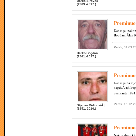
Darko Sirovec
(1969.-2017.)
Preminuo
Danas je, nakon
Bogdan, Älan 
Petak, 31.03.2
Darko Bogdan
(1961.-2017.)
Preminuo 
Danas je na mj
negdaÅ¡nji kugl
osnivanja 1984
Petak, 16.12.2
Stjepan VidinoviÄ‡
(1951.-2016.)
Preminuo
Nakon duge i te