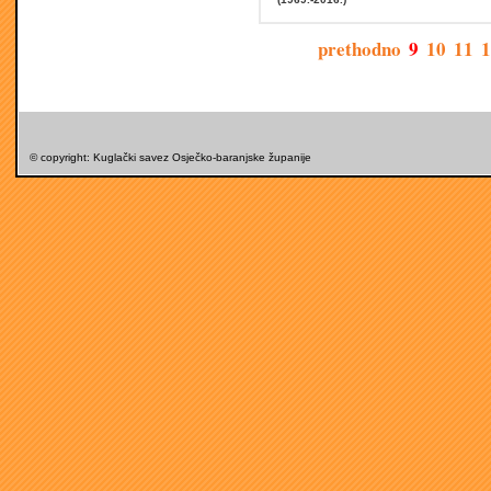
prethodno
9
10
11
1
© copyright: Kuglački savez Osječko-baranjske županije