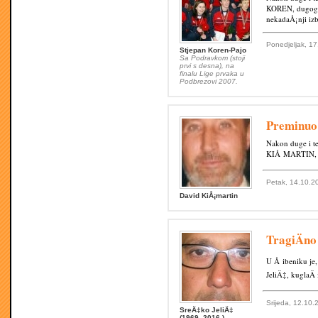
KOREN, dugogod
nekadaÅ¡nji izb
Ponedjeljak, 1
Stjepan Koren-Pajo
Sa Podravkom (stoji
prvi s desna), na
finalu Lige prvaka u
Podbrezovi 2007.
Preminuo
Nakon duge i te
KIÅ MARTIN, ne
Petak, 14.10.2
David KiÅ¡martin
TragiÄno
U Å ibeniku je,
JeliÄ‡, kuglaÄ
Srijeda, 12.10.
SreÄ‡ko JeliÄ‡
(1969.-2016.)