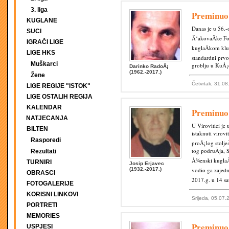
3. liga
Preminu
KUGLANE
Danas je u 56.
SUCI
Ä‘akovaÄke Fo
IGRAČI LIGE
kuglaÄkom klub
LIGE HKS
standardni prvo
Muškarci
groblju u KuÅ¡
Darinko RadoÅ¡
(1962.-2017.)
Žene
Četvrtak, 31.08
LIGE REGIJE "ISTOK"
LIGE OSTALIH REGIJA
KALENDAR
Preminuo
NATJECANJA
U Virovitici j
BILTEN
istaknuti virovi
Rasporedi
proÅ¡log stolje
tog podruÄja, 
Rezultati
Å¾enski kuglaÄ
TURNIRI
Josip Erjavec
(1932.-2017.)
vodio ga zajedn
OBRASCI
2017.g. u 14 sa
FOTOGALERIJE
KORISNI LINKOVI
Srijeda, 05.07.
PORTRETI
MEMORIES
Preminuo
USPJESI