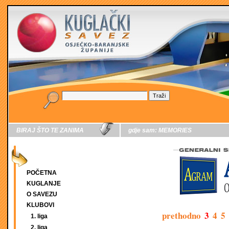
BIRAJ ŠTO TE ZANIMA
gdje sam:
MEMORIES
POČETNA
KUGLANJE
O SAVEZU
KLUBOVI
prethodno
3
4
5
1. liga
2. liga