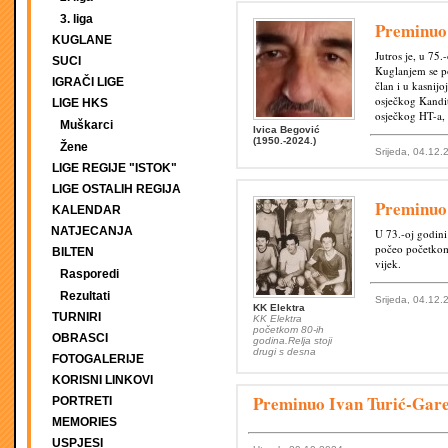
3. liga
Preminuo
KUGLANE
Jutros je, u 75
SUCI
Kuglanjem se po
IGRAČI LIGE
član i u kasnij
osječkog Kandit
LIGE HKS
osječkog HT-a, 
Muškarci
Ivica Begović
(1950.-2024.)
Žene
Srijeda, 04.12.
LIGE REGIJE "ISTOK"
LIGE OSTALIH REGIJA
Preminuo
KALENDAR
NATJECANJA
U 73.-oj godini
počeo početkom 
BILTEN
vijek.
Rasporedi
Rezultati
Srijeda, 04.12.
KK Elektra
TURNIRI
KK Elektra
početkom 80-ih
OBRASCI
godina.Relja stoji
drugi s desna
FOTOGALERIJE
KORISNI LINKOVI
Preminuo Ivan Turić-Gar
PORTRETI
MEMORIES
USPJESI