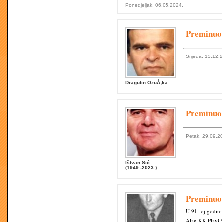
Ponedjeljak, 06.05.2024.
Preminuo
Srijeda, 13.12.
Dragutin OzuÅ¡ka
Preminuo
Petak, 29.09.2
Ištvan Sić
(1949.-2023.)
Preminu
U 91.-oj godin
Älan KK Plavi 