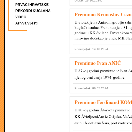
Utorak, 29.10.2024.
PRVACI HRVATSKE
REKORDI KUGLANA
Preminuo Krunoslav Ceza
VIDEO
U utorak je na Aninom groblju sahr
Arhiva vijesti
kuglački sudac. Preminuo je u 81.-o
godine u KK Svilana. Prestankom ra
mirovinu dočekao je u KK MK Slav
Ponedjeljak, 14.10.2024.
Preminuo Ivan ANIĆ
U 87.-oj godini preminuo je Ivan 
njenog osnivanja 1974. godine.
Ponedjeljak, 06.05.2024.
Preminuo Ferdinand KO
U 80.-oj godini Å¾ivota preminuo 
KK Å½eljezniÄar iz Osijeka. VeÄ‡in
ekipu Å½eljezniÄara, pod vodstvo