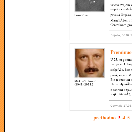
isticao svojom 
trepet za ondaÅ
prvaka Osijeka,
Ivan Krolo
MasteliÄ‡em i 
Centralnom grob
Srijeda, 06.09.
Preminuo
U 75.-oj godin
Pampasa. U kug
stoljeÄ‡a, kao 
preÅ¡ao je u M
Bio je redovni s
Mirko Crnković
UmirovljeniÄke
(1949.-2023.)
o sahrani objav
Rajko StakiÄ‡, 
Četvrtak, 17.08
prethodno
3
4
5