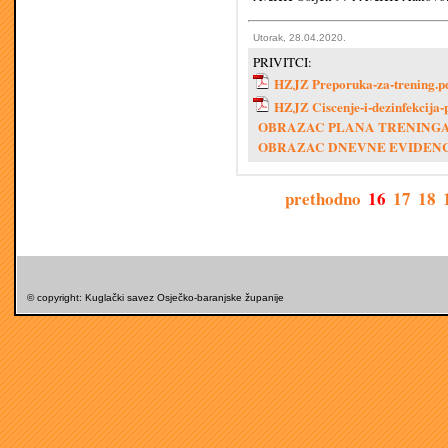
Utorak, 28.04.2020.
PRIVITCI:
HZJZ Preporuka-za-trening.p
HZJZ Ciscenje-i-dezinfekcija-p
OBRAZAC PLANA TRENINGA.
OBRAZAC DNEVNE EVIDENCI
prethodno
16
17
18
© copyright: Kuglački savez Osječko-baranjske županije