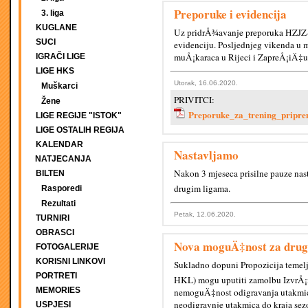
Preporuke i evidencija
3. liga
KUGLANE
Uz pridrÅ¾avanje preporuka HZJZ-a 
SUCI
evidenciju. Posljednjeg vikenda u 
muÅ¡karaca u Rijeci i ZapreÅ¡iÄ‡u
IGRAČI LIGE
LIGE HKS
Utorak, 16.06.2020.
Muškarci
PRIVITCI:
Žene
Preporuke_za_trening_pripr
LIGE REGIJE "ISTOK"
LIGE OSTALIH REGIJA
KALENDAR
Nastavljamo
NATJECANJA
Nakon 3 mjeseca prisilne pauze nast
BILTEN
drugim ligama.
Rasporedi
Rezultati
Petak, 12.06.2020.
TURNIRI
OBRASCI
Nova moguÄ‡nost za drug
FOTOGALERIJE
KORISNI LINKOVI
Sukladno dopuni Propozicija temelje
PORTRETI
HKL) mogu uputiti zamolbu IzvrÅ¡
MEMORIES
nemoguÄ‡nost odigravanja utakmica
neodigravnje utakmica do kraja sezo
USPJESI