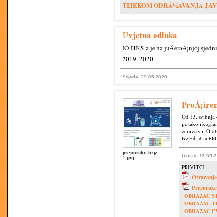
TIJEKOM ODRÅ½AVANJA JAVN
Uvjetna odluka
IO HKS-a je na juÄeraÅ¡njoj sjedn
2019.-2020.
Srijeda, 20.05.2020.
ProÅ¡iren
Od 13. svibnja 
pa tako i kugla
zdravstvo. O ob
izvjeÅ¡Ä‡a biti
preporuke-hzjz
Utorak, 12.05.
1.jpg
PRIVITCI:
Otvaranje 
Preporuke
OBRAZAC ST
OBRAZAC T1
OBRAZAC E