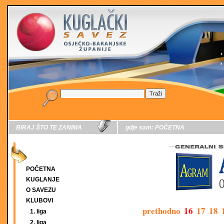
BIRAJ ŠTO TE ZANIMA
gdje sam:
POČETNA
POČETNA
KUGLANJE
O SAVEZU
KLUBOVI
prethodno
16
17
18
1. liga
2. liga