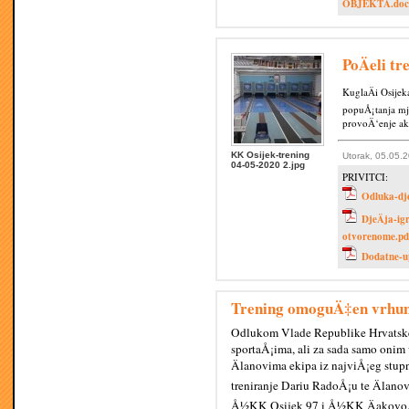
OBJEKTA.doc
PoÄeli tr
KuglaÄi Osijek
popuÅ¡tanja mje
provoÄ‘enje akt
KK Osijek-trening
Utorak, 05.05.
04-05-2020 2.jpg
PRIVITCI:
Odluka-dje
DjeÄja-ig
otvorenome.pd
Dodatne-up
Trening omoguÄ‡en vrhu
Odlukom Vlade Republike Hrvatske
sportaÅ¡ima, ali za sada samo onim vr
Älanovima ekipa iz najviÅ¡eg stup
treniranje Dariu RadoÅ¡u te Älano
Å½KK Osijek 97 i Å½KK Äakovo