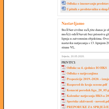
Odluka o imenovanju predstav
Upitnik o predstavniku u sku
Nastavljamo
StoÅ¾er civilne zaÅ¡tite danas je o
moÄ‡i odrÅ¾avati bez prisustva gle
lipnja u zatvorenim objektima. Ov
nastavku natjecanja s 13. lipnjem 
strane VL.
Srijeda, 20.05.2020.
PRIVITCI:
Odluke sa 4. sjednice IO HKS
Odluka o natjecanjima
Propozicije 2019.-2020. - izmj
Raspored do kraja sezone.pdf
Konacni poredak liga_20_05.p
Kalendar natjecanja HKS-a 202
Sportske aktivnosti - novosti.pd
PREPORUKE ZA SPRJEÄŒ