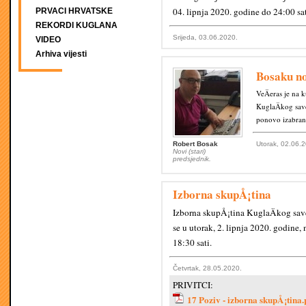
04. lipnja 2020. godine do 24:00 sat
PRVACI HRVATSKE
REKORDI KUGLANA
Srijeda, 03.06.2020.
VIDEO
Arhiva vijesti
Bosaku n
VeÄeras je na
KuglaÄkog sav
ponovo izabra
Robert Bosak
Utorak, 02.06.
Novi (stari)
predsjednik.
Izborna skupÅ¡tina
Izborna skupÅ¡tina KuglaÄkog sa
se u utorak, 2. lipnja 2020. godine
18:30 sati.
Četvrtak, 28.05.2020.
PRIVITCI:
17 Poziv - izborna skupÅ¡tina.