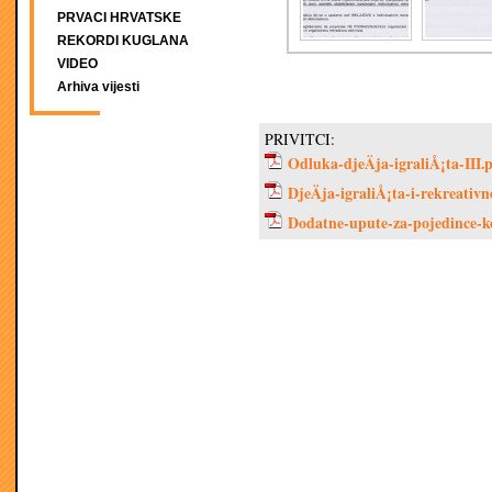
PRVACI HRVATSKE
REKORDI KUGLANA
VIDEO
Arhiva vijesti
PRIVITCI:
Odluka-djeÄja-igraliÅ¡ta-III.
DjeÄja-igraliÅ¡ta-i-rekreati
Dodatne-upute-za-pojedince-ko