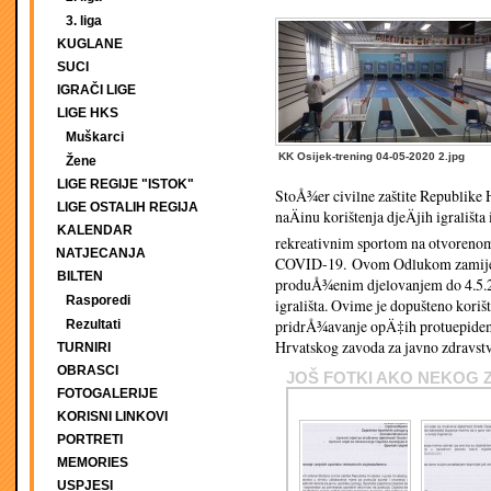
3. liga
KUGLANE
SUCI
IGRAČI LIGE
LIGE HKS
Muškarci
KK Osijek-trening 04-05-2020 2.jpg
Žene
LIGE REGIJE "ISTOK"
StoÅ¾er civilne zaštite Republike H
LIGE OSTALIH REGIJA
naÄinu korištenja djeÄjih igrališta
KALENDAR
rekreativnim sportom na otvorenom 
NATJECANJA
COVID-19. Ovom Odlukom zamijenj
BILTEN
produÅ¾enim djelovanjem do 4.5.20
Rasporedi
igrališta. Ovime je dopušteno korišt
pridrÅ¾avanje opÄ‡ih protuepidemi
Rezultati
Hrvatskog zavoda za javno zdravst
TURNIRI
OBRASCI
JOŠ FOTKI AKO NEKOG 
FOTOGALERIJE
KORISNI LINKOVI
PORTRETI
MEMORIES
USPJESI