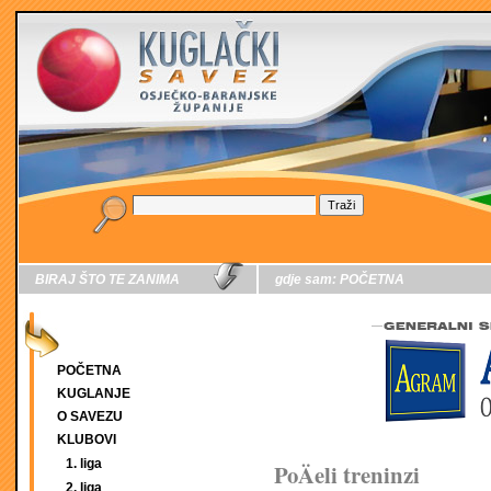
BIRAJ ŠTO TE ZANIMA
gdje sam:
POČETNA
POČETNA
KUGLANJE
O SAVEZU
KLUBOVI
1. liga
PoÄeli treninzi
2. liga