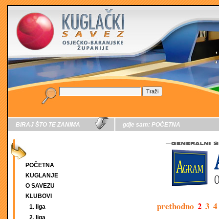
BIRAJ ŠTO TE ZANIMA
gdje sam:
POČETNA
POČETNA
KUGLANJE
O SAVEZU
KLUBOVI
prethodno
2
3
4
1. liga
2. liga