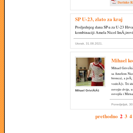
Darinko R
SP U-23, zlato za kraj
Posljednjeg dana SP-a za U-23 Hrvat
kombinaciji Amela Nicol ImÅ¡irov
Utorak, 31.08.2021.
Mihael ko
Mihael GriviÄi
sa Amelom Nico
bronca), a joÅ¡ 
vodeÄ‡i. Tri id
osvojio dvije, 
Mihael GriviÄiÄ‡
osvojila i Mirn
Ponedjeljak, 3
prethodno
2
3
4