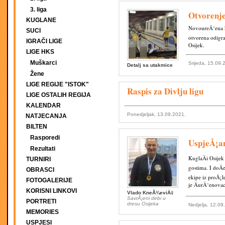
3. liga
Otvorenj
KUGLANE
NovoureÄ‘ena k
SUCI
otvorena odigr
IGRAČI LIGE
Osijek.
LIGE HKS
Muškarci
Srijeda, 15.09.
Detalj sa utakmice
Žene
LIGE REGIJE "ISTOK"
Raspis za Divlju ligu
LIGE OSTALIH REGIJA
KALENDAR
Ponedjeljak, 13.09.2021.
NATJECANJA
BILTEN
Rasporedi
UspjeÅ¡an
Rezultati
KuglaÄi Osijek
TURNIRI
gostima. I doÄ
OBRASCI
ekipe iz proÅ¡l
FOTOGALERIJE
je ÄurÄ‘enova
KORISNI LINKOVI
Vlado KneÅ¾eviÄ‡
SavrÅ¡eni debi u
PORTRETI
dresu Osijeka
Nedjelja, 12.09
MEMORIES
USPJESI