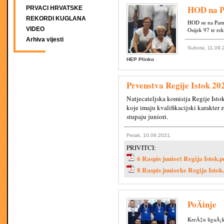
HOD na 
PRVACI HRVATSKE
REKORDI KUGLANA
HOD su na Pam
VIDEO
Osijek 97 te re
Arhiva vijesti
Subota, 11.09.
HEP Plinko
Prvenstva Regije Istok 20
Natjecateljska komisija Regije Istok
koje imaju kvalifikacijski karakter
stupaju juniori.
Petak, 10.09.2021.
PRIVITCI:
6 Raspis juniori Regija Istok.p
8 Raspis juniorke Regija Istok
PoÄinje
KreÄ‡u ligaÅ¡k