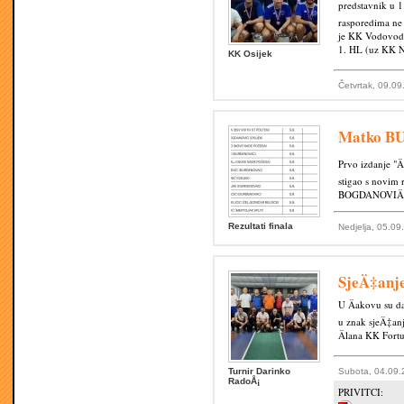
predstavnik u 1
rasporedima ne 
je KK Vodovod G
1. HL (uz KK N
KK Osijek
Četvrtak, 09.09
Matko BU
Prvo izdanje "
stigao s novim
BOGDANOVIÄ†,
Rezultati finala
Nedjelja, 05.09
SjeÄ‡anj
U Äakovu su da
u znak sjeÄ‡anj
Älana KK Fort
Turnir Darinko
Subota, 04.09.
RadoÅ¡
PRIVITCI: