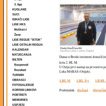
3. liga
KUGLANE
SUCI
IGRAČI LIGE
LIGE HKS
Muškarci
Žene
LIGE REGIJE "ISTOK"
LIGE OSTALIH REGIJA
Vlado KneÅ¾eviÄ‡
KALENDAR
SavrÅ¡eni debi u dresu Osijeka
NATJECANJA
Danas u Brodu istoimeni domaÄ‡in i
BILTEN
kola 2. HL M.
Rasporedi
U Ozlju prvi nastup na prvenstvu
Rezultati
Luka MARAS (Osijek).
TURNIRI
1.HL M
1.HL Å½
1.B HL
OBRASCI
FOTOGALERIJE
djeÄaci
djevojÄi
Podmladak:
KORISNI LINKOVI
PORTRETI
MEMORIES
USPJESI