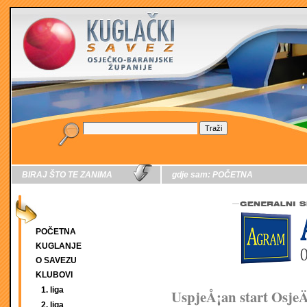
BIRAJ ŠTO TE ZANIMA
gdje sam:
POČETNA
POČETNA
KUGLANJE
O SAVEZU
KLUBOVI
1. liga
UspjeÅ¡an start OsjeÄ
2. liga