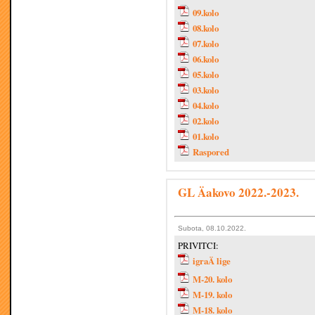
09.kolo
08.kolo
07.kolo
06.kolo
05.kolo
03.kolo
04.kolo
02.kolo
01.kolo
Raspored
GL Äakovo 2022.-2023.
Subota, 08.10.2022.
PRIVITCI:
igraÄ lige
M-20. kolo
M-19. kolo
M-18. kolo