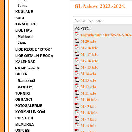
GL Äakovo 2023.-2024.
3. liga
KUGLANE
SUCI
Četvrtak, 05.10.2023.
IGRAČI LIGE
PRIVITCI:
LIGE HKS
nagrada nikola kuiÄ‡-2023-2024
Muškarci
M 20 kolo
Žene
M - 18 kolo
LIGE REGIJE "ISTOK"
M - 17 kolo
LIGE OSTALIH REGIJA
M - 16 kolo
KALENDAR
M - 15 kolo
NATJECANJA
M 14 kolo
BILTEN
M 13 kolo
Rasporedi
M 12 kolo
Rezultati
M 11 kolo
TURNIRI
M -10 kolo
OBRASCI
M - 9 kolo
FOTOGALERIJE
KORISNI LINKOVI
M - 8. kolo
PORTRETI
M - 7 kolo
MEMORIES
M - 6 kolo
USPJESI