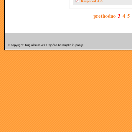
Raspored Å½
prethodno
3
4
5
© copyright: Kuglački savez Osječko-baranjske županije