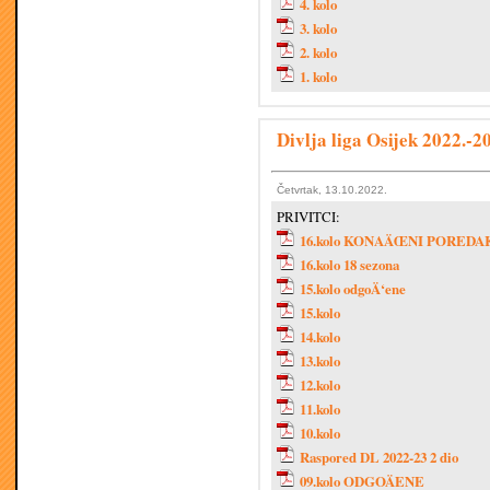
4. kolo
3. kolo
2. kolo
1. kolo
Divlja liga Osijek 2022.-2
Četvrtak, 13.10.2022.
PRIVITCI:
16.kolo KONAÄŒNI POREDA
16.kolo 18 sezona
15.kolo odgoÄ‘ene
15.kolo
14.kolo
13.kolo
12.kolo
11.kolo
10.kolo
Raspored DL 2022-23 2 dio
09.kolo ODGOÄENE