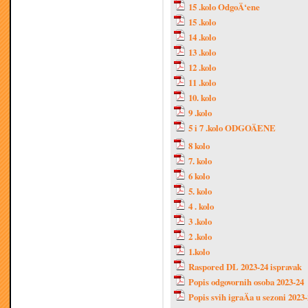
15 .kolo OdgoÄ‘ene
15 .kolo
14 .kolo
13 .kolo
12 .kolo
11 .kolo
10. kolo
9 .kolo
5 i 7 .kolo ODGOÄENE
8 kolo
7. kolo
6 kolo
5. kolo
4 . kolo
3 .kolo
2 .kolo
1.kolo
Raspored DL 2023-24 ispravak
Popis odgovornih osoba 2023-24
Popis svih igraÄa u sezoni 2023