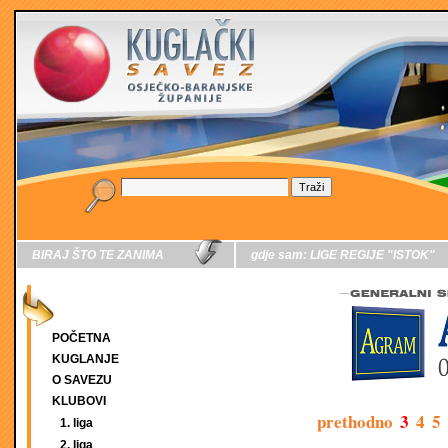
BIRAJ ŠTO TE ZANIMA
gdje sam:
LIGE REGIJE "ISTOK"
POČETNA
KUGLANJE
O SAVEZU
KLUBOVI
prethodno
3
4
5
1. liga
2. liga