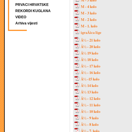
M - 5 kolo
PRVACI HRVATSKE
M - 4 kolo
REKORDI KUGLANA
M - 3 kolo
VIDEO
M - 2 kolo
Arhiva vijesti
M - 1. kolo
igraÄica lige
Å½ - 21 kolo
Å½ - 20 kolo
Å½ 19 kolo
Å½ 18 kolo
Å½ - 17 kolo
Å½ - 16 kolo
Å½ -15 kolo
Å½ 14 kolo
Å½ 13 kolo
Å½ - 12 kolo
Å½ - 11 kolo
Å½ - 10 kolo
Å½ - 9 kolo
Å½ - 8 kolo
Å½ - 7. kolo