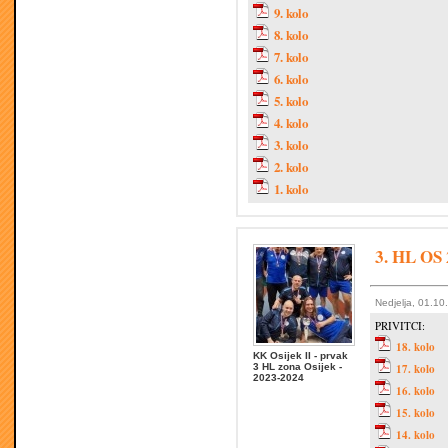
9. kolo
8. kolo
7. kolo
6. kolo
5. kolo
4. kolo
3. kolo
2. kolo
1. kolo
3. HL OS 
Nedjelja, 01.10
PRIVITCI:
18. kolo
KK Osijek II - prvak
3 HL zona Osijek -
17. kolo
2023-2024
16. kolo
15. kolo
14. kolo