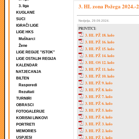
3. HL zona Požega 2024.-2
3. liga
KUGLANE
SUCI
Nedjelja, 29.09.2024.
IGRAČI LIGE
PRIVITCI:
LIGE HKS
3. HL PŽ 18. kolo
Muškarci
3. HL PŽ 16. kolo
Žene
3. HL PŽ 15. kolo
LIGE REGIJE "ISTOK"
3. HL PŽ 14. kolo
LIGE OSTALIH REGIJA
3. HL OS 12. kolo
KALENDAR
3. HL PŽ 11. kolo
NATJECANJA
3. HL PŽ 10. kolo
BILTEN
3. HL PŽ 9. kolo
Rasporedi
3. HL PŽ 8. kolo
Rezultati
3. HL PŽ 7. kolo
TURNIRI
3. HL PŽ 6. kolo
OBRASCI
3. HL PŽ 5. kolo
FOTOGALERIJE
3. HL PŽ 4. kolo
KORISNI LINKOVI
3. HL PŽ 3. kolo
PORTRETI
3. HL PŽ 2. kolo
MEMORIES
3. HL PŽ 1. kolo
USPJESI