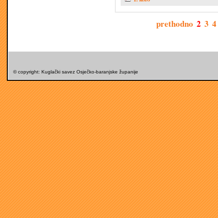
prethodno
2
3
4
© copyright: Kuglački savez Osječko-baranjske županije