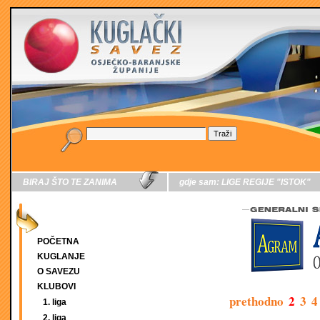
BIRAJ ŠTO TE ZANIMA
gdje sam:
LIGE REGIJE "ISTOK"
POČETNA
KUGLANJE
O SAVEZU
KLUBOVI
prethodno
2
3
4
1. liga
2. liga