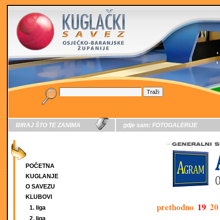
BIRAJ ŠTO TE ZANIMA
gdje sam:
FOTOGALERIJE
POČETNA
KUGLANJE
O SAVEZU
KLUBOVI
prethodno
19
20
1. liga
2. liga