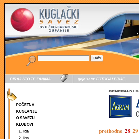
BIRAJ ŠTO TE ZANIMA
gdje sam:
FOTOGALERIJE
POČETNA
KUGLANJE
O SAVEZU
KLUBOVI
prethodno
28
29
1. liga
2. liga