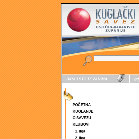
BIRAJ ŠTO TE ZANIMA
gd
POČETNA
KUGLANJE
O SAVEZU
KLUBOVI
1. liga
2. liga