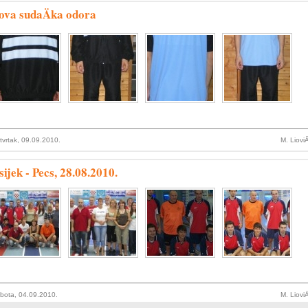
ova sudaÄka odora
tvrtak, 09.09.2010.
M. Liovi
ijek - Pecs, 28.08.2010.
bota, 04.09.2010.
M. Liovi