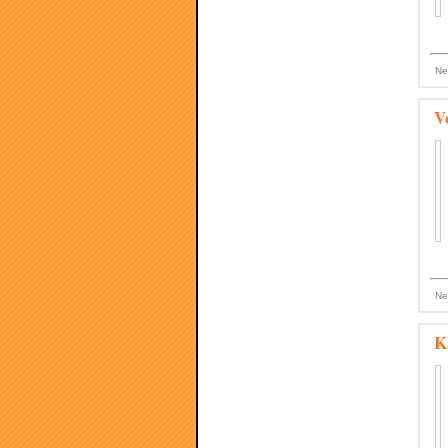
Ne
V
Ne
K