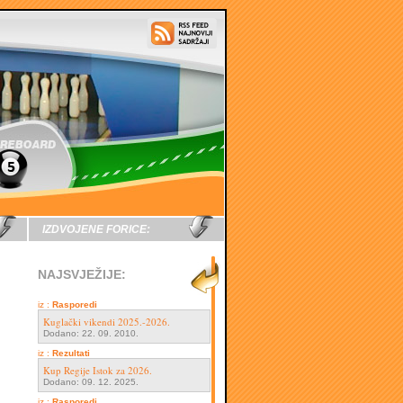
IZDVOJENE FORICE:
NAJSVJEŽIJE:
iz :
Rasporedi
Kuglački vikendi 2025.-2026.
Dodano: 22. 09. 2010.
iz :
Rezultati
Kup Regije Istok za 2026.
Dodano: 09. 12. 2025.
iz :
Rasporedi