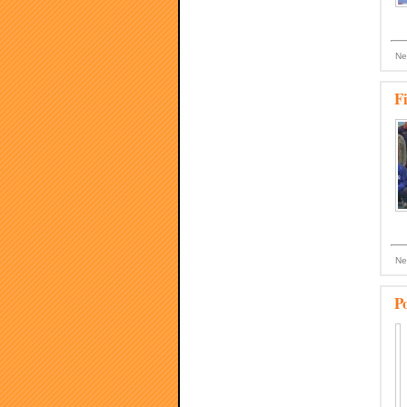
Ne
F
Ne
P