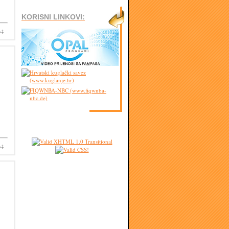
KORISNI LINKOVI:
Ä‡
Ä‡