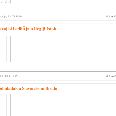
djelja, 23.05.2010.
M. Liovi
vajaÄi odliÄja u Regiji Istok
tak, 21.05.2010.
M. Liovi
odmladak u Slavonskom Brodu