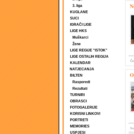
N
3. liga
KUGLANE
SUCI
IGRAČI LIGE
LIGE HKS
Muškarci
Žene
LIGE REGIJE "ISTOK"
LIGE OSTALIH REGIJA
Če
KALENDAR
NATJECANJA
Os
BILTEN
Rasporedi
Rezultati
TURNIRI
OBRASCI
FOTOGALERIJE
KORISNI LINKOVI
PORTRETI
MEMORIES
Su
USPJESI