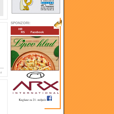
SPONZORI:
HR
RS
Facebook
Ä‡
Kuglane za 21. stoljeće