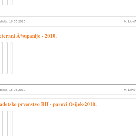
djelja, 16.05.2010.
M. Liovi
eterani Å¾upanije - 2010.
djelja, 16.05.2010.
M. Liovi
adetsko prvenstvo RH - parovi Osijek-2010.