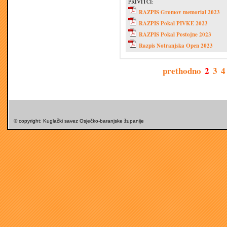
PRIVITCI:
RAZPIS Gromov memorial 2023
RAZPIS Pokal PIVKE 2023
RAZPIS Pokal Postojne 2023
Razpis Notranjska Open 2023
prethodno
2
3
4
© copyright: Kuglački savez Osječko-baranjske županije