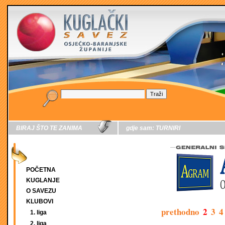
BIRAJ ŠTO TE ZANIMA
gdje sam:
TURNIRI
POČETNA
KUGLANJE
O SAVEZU
KLUBOVI
prethodno
2
3
4
1. liga
2. liga