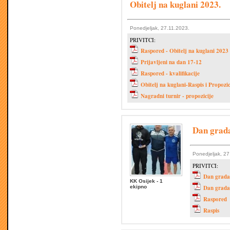
Obitelj na kuglani 2023.
Ponedjeljak, 27.11.2023.
PRIVITCI:
Raspored - Obitelj na kuglani 2023
Prijavljeni na dan 17-12
Raspored - kvalifikacije
Obitelj na kuglani-Raspis i Propozi
Nagradni turnir - propozicije
Dan grada
Ponedjeljak, 27
PRIVITCI:
Dan grada 
KK Osijek - 1
ekipno
Dan grada 
Raspored
Raspis