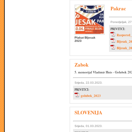
Pakrac
Ponedjeljak, 2
PRIVITCI:
Raspored_
Plakat Bljesak
2023
Bljesak_2
Bljesak_2
Zabok
5. memorijal Vladimir Huis - Golubek 20
Srijeda, 22.03.2023.
PRIVITCI:
golubek_2023
SLOVENIJA
Srijeda, 01.03.2023.