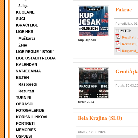
3. liga
Pakrac
KUGLANE
SUCI
Ponedjeljak, 0
IGRAČI LIGE
PRIVITCI:
LIGE HKS
Rezultati_
Muškarci
Kup Bljesak
Rezultati_
Žene
Raspored_B
LIGE REGIJE "ISTOK"
LIGE OSTALIH REGIJA
KALENDAR
GradiÅ¡k
NATJECANJA
BILTEN
Rasporedi
Petak, 15.03.2
Rezultati
TURNIRI
turnir 2024
OBRASCI
FOTOGALERIJE
Bela Krajina (SLO)
KORISNI LINKOVI
PORTRETI
MEMORIES
Utorak, 12.03.2024.
USPJESI