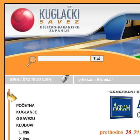
BIRAJ ŠTO TE ZANIMA
gdje sam:
Rezultati
POČETNA
KUGLANJE
O SAVEZU
KLUBOVI
prethodno
38
39
1. liga
2. liga