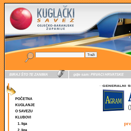
BIRAJ ŠTO TE ZANIMA
gdje sam:
PRVACI HRVATSKE
POČETNA
KUGLANJE
O SAVEZU
KLUBOVI
pr
1. liga
2. liga