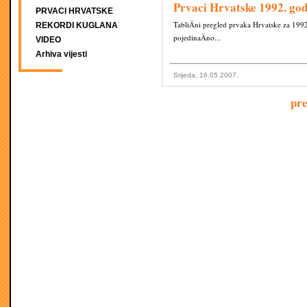
Prvaci Hrvatske 1992. go
PRVACI HRVATSKE
TabliÄni pregled prvaka Hrvatske za 1992
REKORDI KUGLANA
pojedinaÄno...
VIDEO
Arhiva vijesti
Srijeda, 16.05.2007.
pr