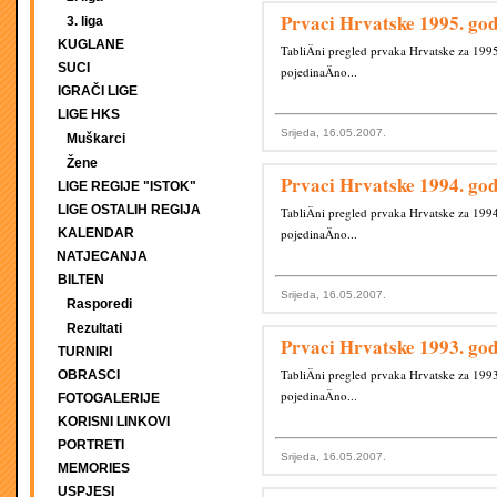
Prvaci Hrvatske 1995. go
3. liga
KUGLANE
TabliÄni pregled prvaka Hrvatske za 1995
SUCI
pojedinaÄno...
IGRAČI LIGE
LIGE HKS
Srijeda, 16.05.2007.
Muškarci
Žene
Prvaci Hrvatske 1994. go
LIGE REGIJE "ISTOK"
LIGE OSTALIH REGIJA
TabliÄni pregled prvaka Hrvatske za 1994
KALENDAR
pojedinaÄno...
NATJECANJA
BILTEN
Srijeda, 16.05.2007.
Rasporedi
Rezultati
Prvaci Hrvatske 1993. go
TURNIRI
TabliÄni pregled prvaka Hrvatske za 1993
OBRASCI
pojedinaÄno...
FOTOGALERIJE
KORISNI LINKOVI
PORTRETI
Srijeda, 16.05.2007.
MEMORIES
USPJESI