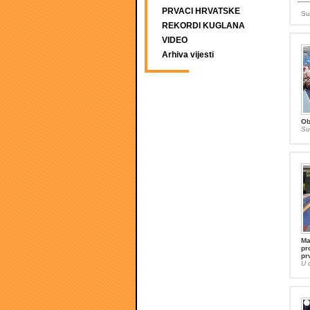
PRVACI HRVATSKE
Su
REKORDI KUGLANA
VIDEO
Arhiva vijesti
Ob
Su
Ma
pr
pr
U 