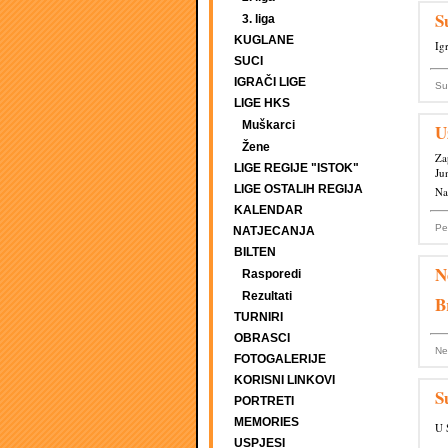
S
3. liga
KUGLANE
Ig
SUCI
IGRAČI LIGE
Su
LIGE HKS
Muškarci
U
Žene
Za
LIGE REGIJE "ISTOK"
Ju
LIGE OSTALIH REGIJA
Na
KALENDAR
Pe
NATJECANJA
BILTEN
N
Rasporedi
Rezultati
B
TURNIRI
OBRASCI
Ne
FOTOGALERIJE
KORISNI LINKOVI
S
PORTRETI
MEMORIES
U 
USPJESI