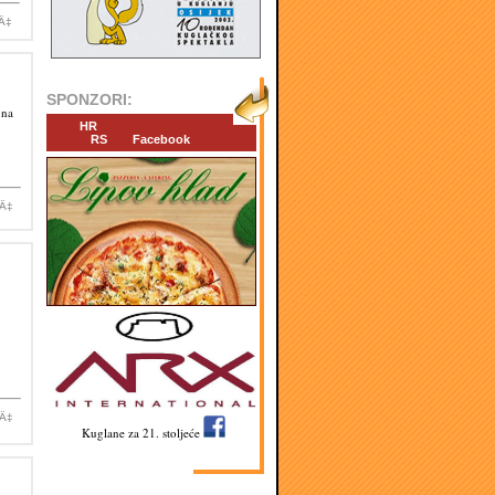
iÄ‡
SPONZORI:
 na
HR
RS
Facebook
iÄ‡
iÄ‡
Kuglane za 21. stoljeće