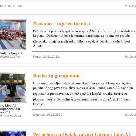
bota, 01.12.2018.
M. Liov
Prosinac - mjesec turnira
Prvenstvena pauza i blagdansko raspoloÅ¾enje nisu razlog za nedolazak
kuglanu. DapaÄe, vrijeme je turnira, natjecanja na kojima po pravilu
rijetko tko ostaje praznih ruku, bilo na stazi, Å¡vedskom stolu ili kod
Å¡anka...
itelj na kuglani
dionici 2017.g.
Petak, 30.11.2018.
M. Liov
Borba za gornji dom
U subotu i nedjelju u Slavonskom Brodu igra se prvi krug zavrÅ¡nice
pojedinaÄnog prvenstva Hrvatske za Å¾ene i muÅ¡karce. 32 najboljih
regionalnih predstavnika, ukljuÄujuÄ‡i i lanjske prvake, bori se za
plasman meÄ‘u 16, kojim Ä‡e osigurati nastup u zavrÅ¡nici 14 dana
kasnije.
rio LioviÄ‡
oÅ¡losezonski
vak RH
Četvrtak, 29.11.2018.
M. Liov
obranu naslova
Pet pehara u Osijek, prvaci Gorup i LioviÄ‡