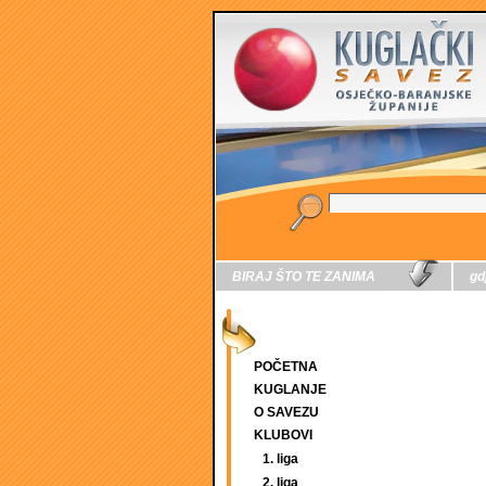
BIRAJ ŠTO TE ZANIMA
gd
POČETNA
KUGLANJE
O SAVEZU
KLUBOVI
1. liga
2. liga