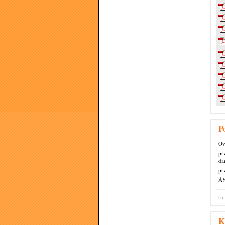
P
Ov
pr
da
pr
Å¾
Pe
K