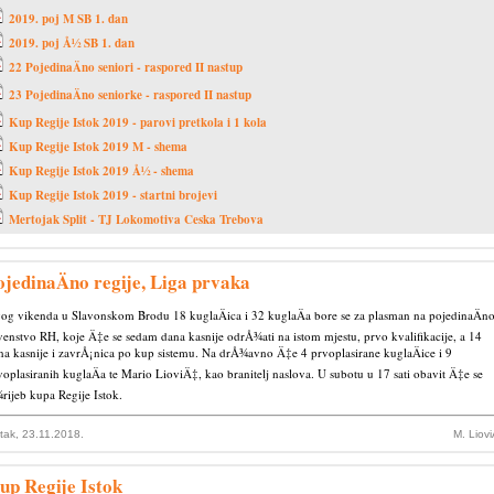
2019. poj M SB 1. dan
2019. poj Å½ SB 1. dan
22 PojedinaÄno seniori - raspored II nastup
23 PojedinaÄno seniorke - raspored II nastup
Kup Regije Istok 2019 - parovi pretkola i 1 kola
Kup Regije Istok 2019 M - shema
Kup Regije Istok 2019 Å½ - shema
Kup Regije Istok 2019 - startni brojevi
Mertojak Split - TJ Lokomotiva Ceska Trebova
ojedinaÄno regije, Liga prvaka
og vikenda u Slavonskom Brodu 18 kuglaÄica i 32 kuglaÄa bore se za plasman na pojedinaÄn
venstvo RH, koje Ä‡e se sedam dana kasnije odrÅ¾ati na istom mjestu, prvo kvalifikacije, a 14
na kasnije i zavrÅ¡nica po kup sistemu. Na drÅ¾avno Ä‡e 4 prvoplasirane kuglaÄice i 9
voplasiranih kuglaÄa te Mario LioviÄ‡, kao branitelj naslova. U subotu u 17 sati obavit Ä‡e se
rijeb kupa Regije Istok.
tak, 23.11.2018.
M. Liov
up Regije Istok