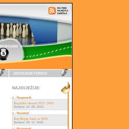
IZDVOJENE FORICE:
NAJSVJEŽIJE:
iz :
Rasporedi
Kuglački vikendi 2025.-2026.
Dodano: 22. 09. 2010.
iz :
Rezultati
Kup Regije Istok za 2026.
Dodano: 09. 12. 2025.
iz :
Rasporedi