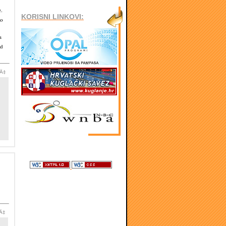
e.
KORISNI LINKOVI:
lo
a
ed
iÄ‡
iÄ‡