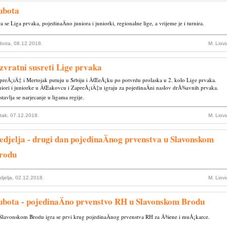
ubota
ra se Liga prvaka, pojedinaÄno juniora i juniorki, regionalne lige, a vrijeme je i turnira.
bota, 08.12.2018.
M. Liov
zvratni susreti Lige prvaka
preÅ¡iÄ‡ i Mertojak putuju u Srbiju i ÄŒeÅ¡ku po potvrdu prolaska u 2. kolo Lige prvaka.
niori i juniorke u ÄŒakovcu i ZapreÅ¡iÄ‡u igraju za pojedinaÄni naslov drÅ¾avnih prvaka.
stavlja se narjecanje u ligama regije.
tak, 07.12.2018.
M. Liov
edjelja - drugi dan pojedinaÄnog prvenstva u Slavonskom
rodu
djelja, 02.12.2018.
M. Liov
ubota - pojedinaÄno prvenstvo RH u Slavonskom Brodu
Slavonskom Brodu igra se prvi krug pojedinaÄnog prvenstva RH za Å¾ene i muÅ¡karce.