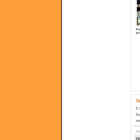
Po
pr
S
U 
Za
ut
Su
PR