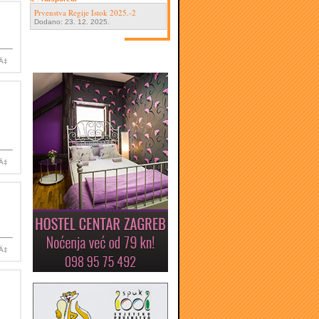
Prvenstva Regije Istok 2025.-2
Dodano: 23. 12. 2025.
iÄ‡
iÄ‡
iÄ‡