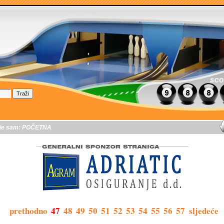
je sam:
POČETNA
prethodno
47
48
49
50
51
52
53
54
55
56
57
sljedeće