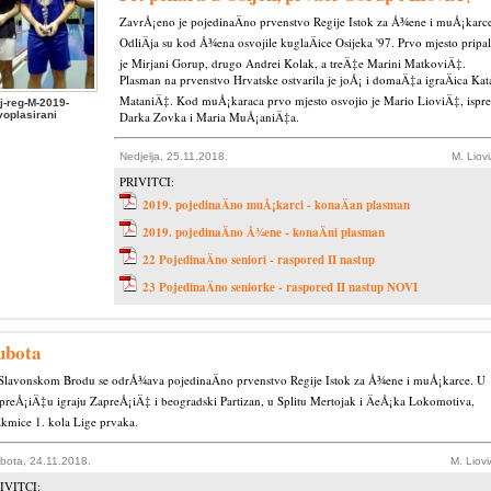
ZavrÅ¡eno je pojedinaÄno prvenstvo Regije Istok za Å¾ene i muÅ¡karc
OdliÄja su kod Å¾ena osvojile kuglaÄice Osijeka '97. Prvo mjesto pripa
je Mirjani Gorup, drugo Andrei Kolak, a treÄ‡e Marini MatkoviÄ‡.
Plasman na prvenstvo Hrvatske ostvarila je joÅ¡ i domaÄ‡a igraÄica Kat
MataniÄ‡. Kod muÅ¡karaca prvo mjesto osvojio je Mario LioviÄ‡, ispr
j-reg-M-2019-
voplasirani
Darka Zovka i Maria MuÅ¡aniÄ‡a.
Nedjelja, 25.11.2018.
M. Liov
PRIVITCI:
2019. pojedinaÄno muÅ¡karci - konaÄan plasman
2019. pojedinaÄno Å¾ene - konaÄni plasman
22 PojedinaÄno seniori - raspored II nastup
23 PojedinaÄno seniorke - raspored II nastup NOVI
ubota
Slavonskom Brodu se odrÅ¾ava pojedinaÄno prvenstvo Regije Istok za Å¾ene i muÅ¡karce. U
preÅ¡iÄ‡u igraju ZapreÅ¡iÄ‡ i beogradski Partizan, u Splitu Mertojak i ÄeÅ¡ka Lokomotiva,
akmice 1. kola Lige prvaka.
bota, 24.11.2018.
M. Liov
IVITCI: