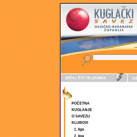
BIRAJ ŠTO TE ZANIMA
gd
POČETNA
KUGLANJE
O SAVEZU
KLUBOVI
1. liga
2. liga