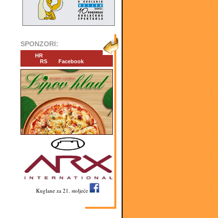
SPONZORI:
HR
RS
Facebook
Kuglane za 21. stoljeće