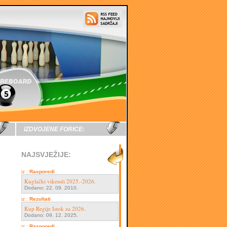
IZDVOJENE FORICE:
NAJSVJEŽIJE:
iz :
Rasporedi
Kuglački vikendi 2025.-2026.
Dodano: 22. 09. 2010.
iz :
Rezultati
Kup Regije Istok za 2026.
Dodano: 09. 12. 2025.
iz :
Rasporedi