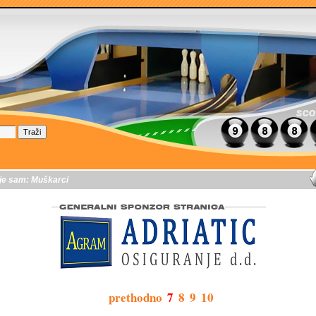
je sam:
Muškarci
prethodno
7
8
9
10