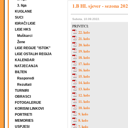
1.B HL sjever - sezona 202
3. liga
KUGLANE
SUCI
Subota, 10.09.2022.
IGRAČI LIGE
PRIVITCI:
LIGE HKS
22. kolo
Muškarci
21. kolo
Žene
20. kolo
LIGE REGIJE "ISTOK"
19. kolo
LIGE OSTALIH REGIJA
18. kolo
KALENDAR
17. kolo
NATJECANJA
16. kolo
BILTEN
15. kolo
Rasporedi
14. kolo
Rezultati
13. kolo
TURNIRI
12. kolo
OBRASCI
11. kolo
FOTOGALERIJE
10. kolo
KORISNI LINKOVI
9. kolo
PORTRETI
8. kolo
MEMORIES
7. kolo
USPJESI