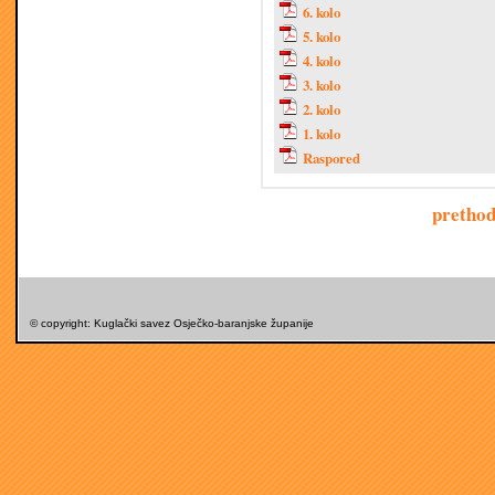
6. kolo
5. kolo
4. kolo
3. kolo
2. kolo
1. kolo
Raspored
pretho
© copyright: Kuglački savez Osječko-baranjske županije