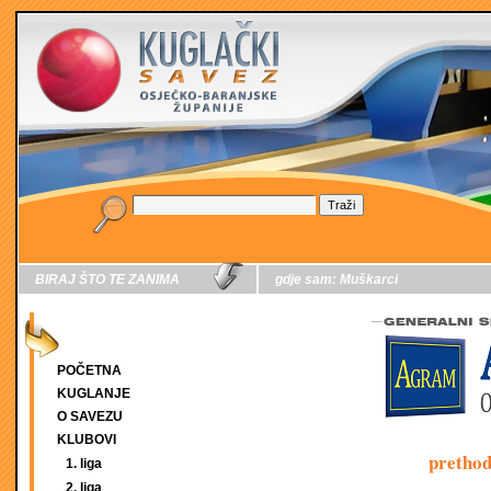
BIRAJ ŠTO TE ZANIMA
gdje sam:
Muškarci
POČETNA
KUGLANJE
O SAVEZU
KLUBOVI
pretho
1. liga
2. liga