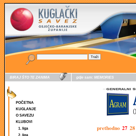
BIRAJ ŠTO TE ZANIMA
gdje sam:
MEMORIES
POČETNA
KUGLANJE
O SAVEZU
KLUBOVI
prethodno
27
28
1. liga
2. liga