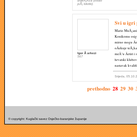
izvjeÅ¡Ä‡a (ostao
joÅ¡ kikiriki).
Svi u igri
Mario MuÅ¡aniÄ
Konikomu osigu
mirno mogu Äek
oÄekuje teÅ¡ka
Igor Å arkezi
meÄ‘u Äetiri i
567
hrvatski klubov
nastavak kvalifi
Srijeda, 05.10.
prethodno
28
29
30
© copyright: Kuglački savez Osječko-baranjske županije