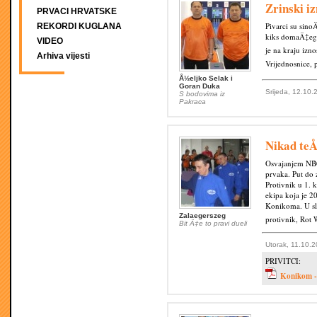
Zrinski i
PRVACI HRVATSKE
Pivarci su sino
REKORDI KUGLANA
kiks domaÄ‡eg i
VIDEO
je na kraju izn
Arhiva vijesti
Vrijednosnice, 
Å½eljko Selak i
Goran Duka
Srijeda, 12.10.
S bodovima iz
Pakraca
Nikad te
Osvajanjem NBC
prvaka. Put do 
Protivnik u 1. 
ekipa koja je 2
Konikoma. U slu
Zalaegerszeg
protivnik, Rot 
Bit Ä‡e to pravi dueli
Utorak, 11.10.2
PRIVITCI:
Konikom -