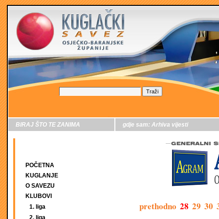
BIRAJ ŠTO TE ZANIMA
gdje sam:
Arhiva vijesti
POČETNA
KUGLANJE
O SAVEZU
KLUBOVI
prethodno
28
29
30
1. liga
2. liga