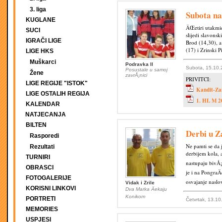
3. liga
Subota n
KUGLANE
ÄŒetiri utakmi
SUCI
slijedi slavonsk
IGRAČI LIGE
Brod (14,30), 
(17) i Zrinski 
LIGE HKS
Muškarci
Podravka II
Subota, 15.10.
Posustale u samoj
Žene
zavrÅ¡nici
PRIVITCI:
LIGE REGIJE "ISTOK"
Kandit-Zan
LIGE OSTALIH REGIJA
1. HL M 2
KALENDAR
NATJECANJA
BILTEN
Derbi u Z
Rasporedi
Ne pamti se da
Rezultati
derbijem kola, 
TURNIRI
nastupaju bivÅ¡
OBRASCI
je i na PongraÄ
FOTOGALERIJE
osvajanje naslo
Vidak i Zrile
KORISNI LINKOVI
Dva Marka Äekaju
Konikom
PORTRETI
Četvrtak, 13.10
MEMORIES
USPJESI