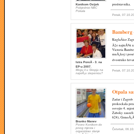
predstavnika.
Konikom Osijek
Pobjednici NBC
Pokala
Petak, 07.10.2
Bamberg d
KuglaÄice Zag
Ä‡e najteÅ¾i za
Victoria Bambe
muÅ¡koj i pose
dvostruko hrvat
Istra PoreÄ - 3. na
EP-u 2007.
Mogu li u Skopju na
Petak, 07.10.2
najviÅ¡u stepenicu?
Otpala s
Zadar i Zagreb 
prokockala pred
osvojio 4. mjes
Zaboky zauzeli 
624), GrmoÅ¡Äi
Branko Manev
Poveo Konikom do
prvog mjesta i
Četvrtak, 06.10
organizirao slanje