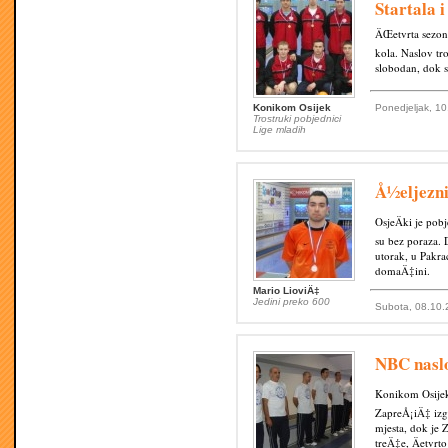
Startala 
ÄŒetvrta sezona
kola. Naslov tr
slobodan, dok su
Konikom Osijek
Ponedjeljak, 10
Trostruki pobjednici
Lige mladih
Å½eljezni
OsjeÄki je pob
su bez poraza. 
utorak, u Pakrac
domaÄ‡ini.
Mario LioviÄ‡
Jedini preko 600
Subota, 08.10.
NBC naslo
Konikom Osijek 
ZapreÅ¡iÄ‡ izgu
mjesta, dok je 
treÄ‡e, Äetvrto