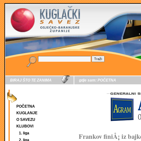
BIRAJ ŠTO TE ZANIMA
gdje sam:
POČETNA
POČETNA
KUGLANJE
O SAVEZU
KLUBOVI
1. liga
Frankov finiÅ¡ iz bajk
2. liga