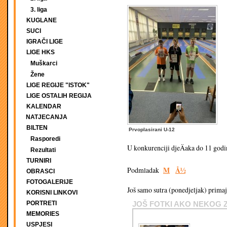
3. liga
KUGLANE
SUCI
IGRAČI LIGE
LIGE HKS
Muškarci
Žene
LIGE REGIJE "ISTOK"
LIGE OSTALIH REGIJA
KALENDAR
NATJECANJA
BILTEN
Prvoplasirani U-12
Rasporedi
U konkurenciji djeÄaka do 11 god
Rezultati
TURNIRI
M
Å½
Podmladak
OBRASCI
FOTOGALERIJE
Još samo sutra (ponedjeljak) primaj
KORISNI LINKOVI
PORTRETI
JOŠ FOTKI AKO NEKOG 
MEMORIES
USPJESI