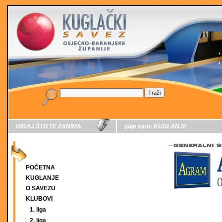
BIRAJ ŠTO TE ZANIMA
gdje sam:
KUGLANJE
POČETNA
KUGLANJE
O SAVEZU
KLUBOVI
1. liga
2. liga