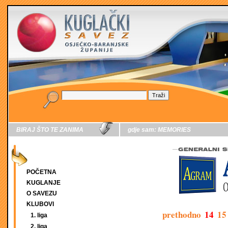
BIRAJ ŠTO TE ZANIMA
gdje sam:
MEMORIES
POČETNA
KUGLANJE
O SAVEZU
KLUBOVI
prethodno
14
15
1. liga
2. liga