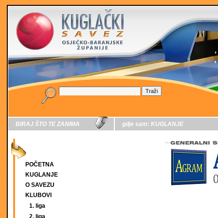
BIRAJ ŠTO TE ZANIMA
gdje sam:
KUGLANJE
POČETNA
KUGLANJE
O SAVEZU
KLUBOVI
1. liga
2. liga