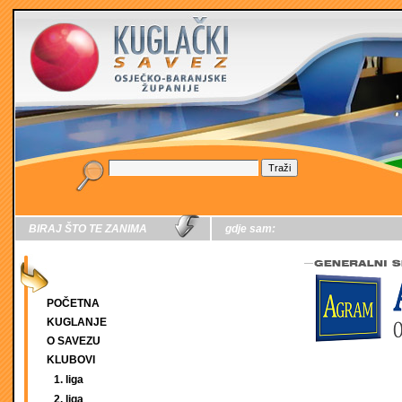
BIRAJ ŠTO TE ZANIMA
gdje sam:
POČETNA
KUGLANJE
O SAVEZU
KLUBOVI
1. liga
2. liga