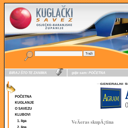
BIRAJ ŠTO TE ZANIMA
gdje sam:
POČETNA
POČETNA
KUGLANJE
O SAVEZU
KLUBOVI
VeÄeras skupÅ¡tina
1. liga
2. liga