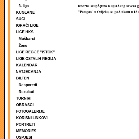
Izborna skupÅ¡tina KuglaÄkog saveza g
3. liga
"Pampas" u Osijeku, sa poÄetkom u 18 s
KUGLANE
SUCI
IGRAČI LIGE
LIGE HKS
Muškarci
Žene
LIGE REGIJE "ISTOK"
LIGE OSTALIH REGIJA
KALENDAR
NATJECANJA
BILTEN
Rasporedi
Rezultati
TURNIRI
OBRASCI
FOTOGALERIJE
KORISNI LINKOVI
PORTRETI
MEMORIES
USPJESI