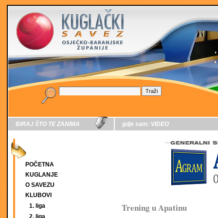
BIRAJ ŠTO TE ZANIMA
gdje sam:
VIDEO
POČETNA
KUGLANJE
O SAVEZU
KLUBOVI
Trening u Apatinu
1. liga
2. liga