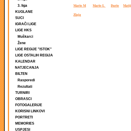
Mario M
Mario L
Dario
Mati
3. liga
KUGLANE
Zlaja
SUCI
IGRAČI LIGE
LIGE HKS
Muškarci
Žene
LIGE REGIJE "ISTOK"
LIGE OSTALIH REGIJA
KALENDAR
NATJECANJA
BILTEN
Rasporedi
Rezultati
TURNIRI
OBRASCI
FOTOGALERIJE
KORISNI LINKOVI
PORTRETI
MEMORIES
USPJESI