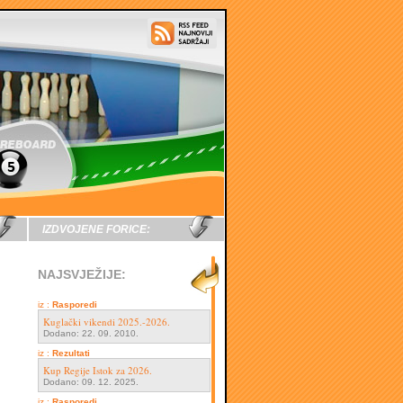
IZDVOJENE FORICE:
NAJSVJEŽIJE:
iz :
Rasporedi
Kuglački vikendi 2025.-2026.
Dodano: 22. 09. 2010.
iz :
Rezultati
Kup Regije Istok za 2026.
Dodano: 09. 12. 2025.
iz :
Rasporedi