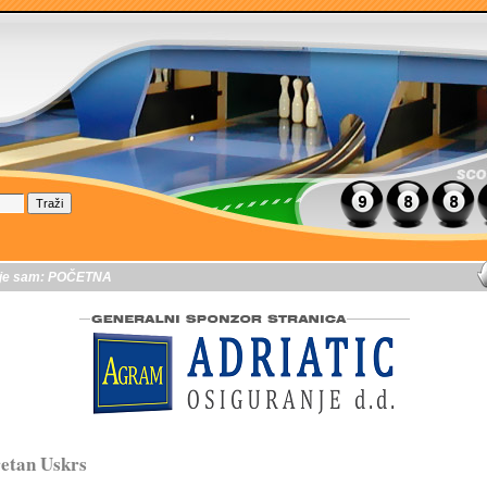
je sam:
POČETNA
etan Uskrs