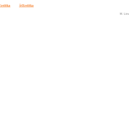
estitka
ÄŒestitka
M. Lio