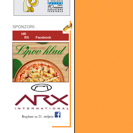
SPONZORI:
HR
RS
Facebook
Kuglane za 21. stoljeće