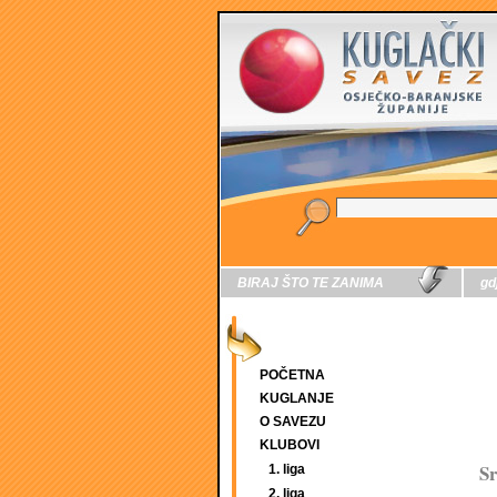
BIRAJ ŠTO TE ZANIMA
gd
POČETNA
KUGLANJE
O SAVEZU
KLUBOVI
Sr
1. liga
2. liga