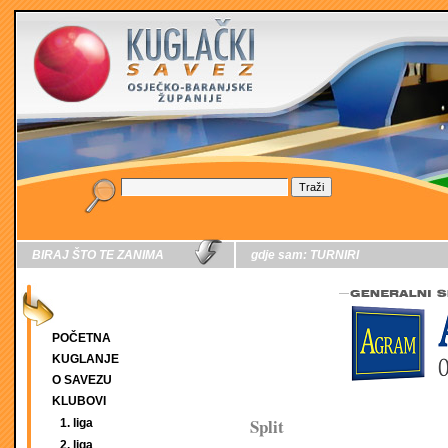
BIRAJ ŠTO TE ZANIMA
gdje sam:
TURNIRI
POČETNA
KUGLANJE
O SAVEZU
KLUBOVI
Split
1. liga
2. liga