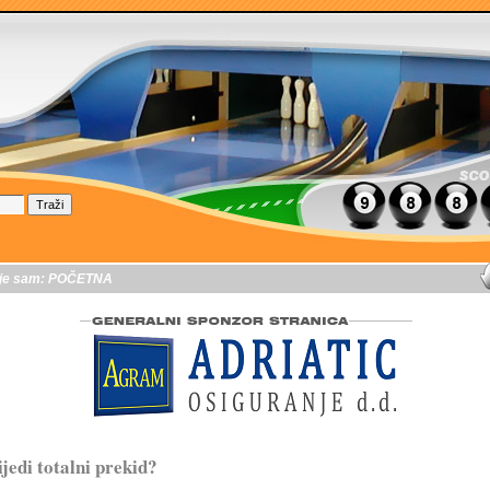
je sam:
POČETNA
ijedi totalni prekid?