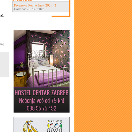
i
Prvenstva Regije Istok 2025.-2
Dodano: 23. 12. 2025.
a).
viÄ‡