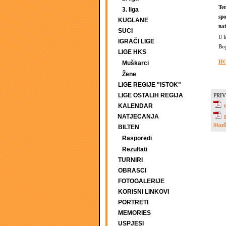
Te
3. liga
sp
KUGLANE
nat
SUCI
U k
IGRAČI LIGE
Bo
LIGE HKS
HO
Muškarci
Žene
LIGE REGIJE "ISTOK"
PRIV
LIGE OSTALIH REGIJA
KALENDAR
NATJECANJA
StozÌ
BILTEN
Rasporedi
Rezultati
TURNIRI
OBRASCI
FOTOGALERIJE
KORISNI LINKOVI
PORTRETI
MEMORIES
USPJESI