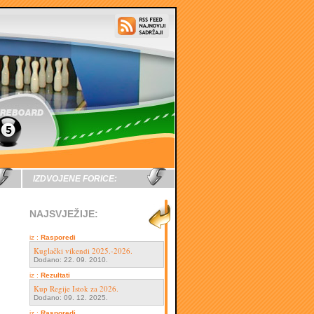
IZDVOJENE FORICE:
NAJSVJEŽIJE:
iz :
Rasporedi
Kuglački vikendi 2025.-2026.
Dodano: 22. 09. 2010.
iz :
Rezultati
Kup Regije Istok za 2026.
Dodano: 09. 12. 2025.
iz :
Rasporedi