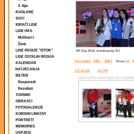
3. liga
KUGLANE
SUCI
IGRAČI LIGE
LIGE HKS
Muškarci
Žene
LIGE REGIJE "ISTOK"
SP Cluj 2018. kombinacija Å½
LIGE OSTALIH REGIJA
Live ticker
NBC
HKS
Shema
M
KALENDAR
NATJECANJA
GL 4x120
GL NN
BILTEN
JOŠ FOTKI AKO NEKOG ZANIMA
Rasporedi
Rezultati
TURNIRI
OBRASCI
FOTOGALERIJE
KORISNI LINKOVI
PORTRETI
MEMORIES
USPJESI