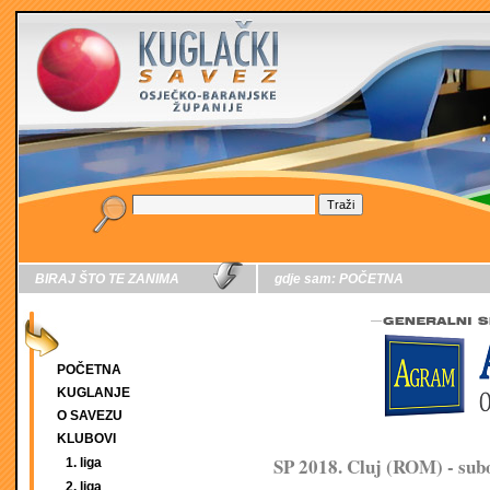
BIRAJ ŠTO TE ZANIMA
gdje sam:
POČETNA
POČETNA
KUGLANJE
O SAVEZU
KLUBOVI
SP 2018. Cluj (ROM) - subo
1. liga
2. liga