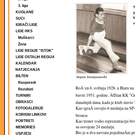
3. liga
N
KUGLANE
j
h
SUCI
s
IGRAČI LIGE
LIGE HKS
Muškarci
Žene
LIGE REGIJE "ISTOK"
LIGE OSTALIH REGIJA
KALENDAR
NATJECANJA
BILTEN
Dujam SmoljanoviÄ‡
Rasporedi
RoÄ‘en 6. svibnja 1928. u Blatu na
Rezultati
baviti 1951. godine. ÄŒlan KK "Gr
TURNIRI
današnjih dana, kada je klub slavio 
OBRASCI
Kao igraÄ osvojio 6 medalja na SP-i
FOTOGALERIJE
KORISNI LINKOVI
broncu.
Kao trener vodio reprezentaciju bi
PORTRETI
su osvojene 24 medalje.
MEMORIES
Bio je u dva navrata pojedinaÄni p
USPJESI