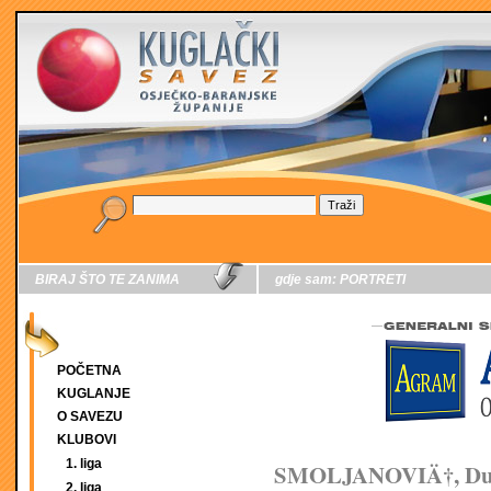
BIRAJ ŠTO TE ZANIMA
gdje sam:
PORTRETI
POČETNA
KUGLANJE
O SAVEZU
KLUBOVI
1. liga
SMOLJANOVIÄ†, Du
2. liga