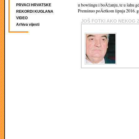
u bowlingu i boÄ‡anju, te u šahu g
PRVACI HRVATSKE
Preminuo poÄetkom lipnja 2016. g
REKORDI KUGLANA
VIDEO
JOŠ FOTKI AKO NEKOG 
Arhiva vijesti