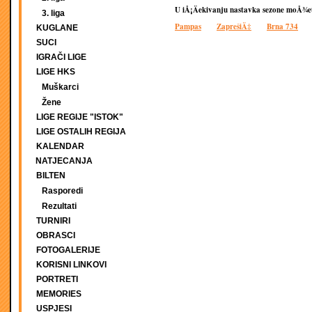
U iÅ¡Äekivanju nastavka sezone moÅ¾ete
3. liga
Pampas
ZaprešiÄ‡
Brna 734
KUGLANE
SUCI
IGRAČI LIGE
LIGE HKS
Muškarci
Žene
LIGE REGIJE "ISTOK"
LIGE OSTALIH REGIJA
KALENDAR
NATJECANJA
BILTEN
Rasporedi
Rezultati
TURNIRI
OBRASCI
FOTOGALERIJE
KORISNI LINKOVI
PORTRETI
MEMORIES
USPJESI