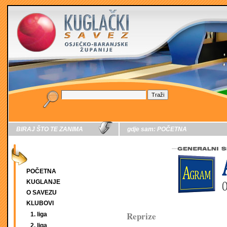
BIRAJ ŠTO TE ZANIMA
gdje sam:
POČETNA
POČETNA
KUGLANJE
O SAVEZU
KLUBOVI
Reprize
1. liga
2. liga