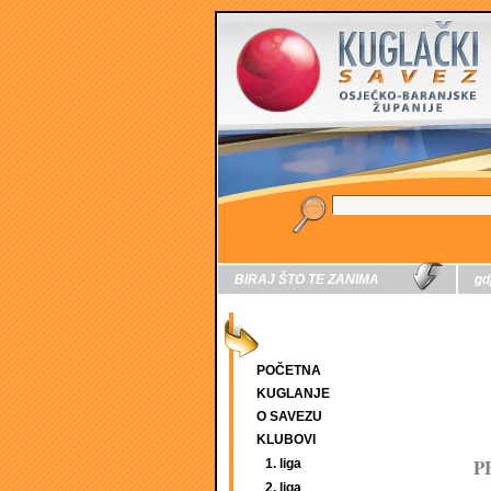
BIRAJ ŠTO TE ZANIMA
gd
POČETNA
KUGLANJE
O SAVEZU
KLUBOVI
P
1. liga
2. liga