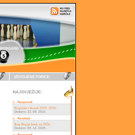
IZDVOJENE FORICE:
NAJSVJEŽIJE:
iz :
Rasporedi
Kuglački vikendi 2025.-2026.
Dodano: 22. 09. 2010.
iz :
Rezultati
Kup Regije Istok za 2026.
Dodano: 09. 12. 2025.
iz :
Rasporedi