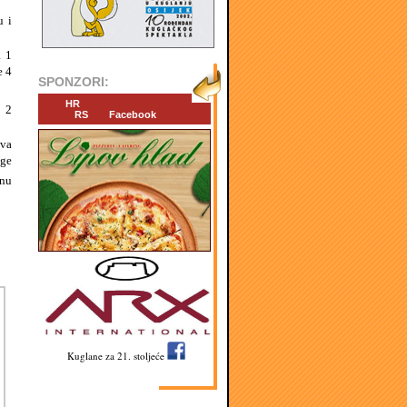
u i
a 1
e 4
SPONZORI:
HR
e 2
RS
Facebook
ova
ige
inu
Kuglane za 21. stoljeće