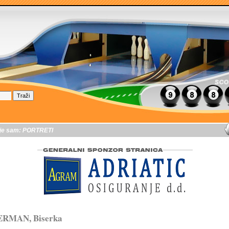
je sam:
PORTRETI
ERMAN, Biserka