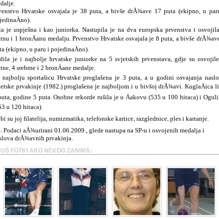
dalje.
venstvo Hrvatske osvajala je 38 puta, a bivše drÅ¾ave 17 puta (ekipno, u par
jedinaÄno).
la je uspješna i kao juniorka. Nastupila je na dva europska prvenstva i osvojil
atnu i 1 bronÄanu medalju. Prvenstvo Hrvatske osvajala je 8 puta, a bivše drÅ¾av
ta (ekipno, u paru i pojedinaÄno).
dila je i najbolje hrvatske juniorke na 5 svjetskih prvenstava, gdje su osvojil
atne, 4 srebrne i 2 bronÄane medalje.
 najbolju sportašicu Hrvatske proglašena je 3 puta, a u godini osvajanja nasl
jetske prvakinje (1982.) proglašena je najboljom i u bivšoj drÅ¾avi. KuglaÄica l
puta, godine 5 puta. Osobne rekorde rušila je u Äakovu (535 u 100 hitaca) i Ogul
63 u 120 hitaca).
bi su joj filatelija, numizmatika, telefonske kartice, razglednice, ples i kartanje.
S. Podaci aÅ¾urirani 01.06.2009., glede nastupa na SP-u i osvojenih medalja i
slova drÅ¾avnih prvakinja.
JOŠ FOTKI AKO NEKOG ZANIMA: