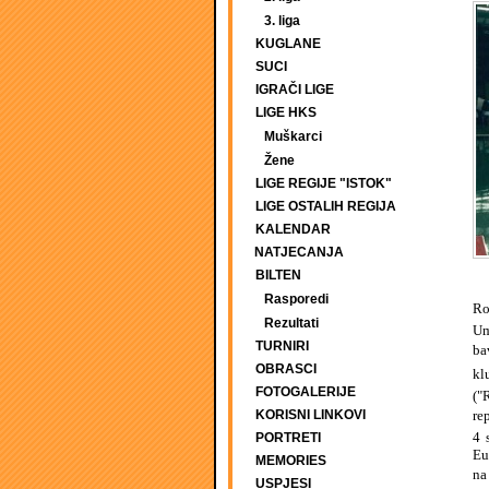
3. liga
KUGLANE
SUCI
IGRAČI LIGE
LIGE HKS
Muškarci
Žene
LIGE REGIJE "ISTOK"
LIGE OSTALIH REGIJA
KALENDAR
NATJECANJA
BILTEN
Rasporedi
Ro
Rezultati
Um
TURNIRI
ba
OBRASCI
kl
FOTOGALERIJE
("
KORISNI LINKOVI
re
4 
PORTRETI
Eu
MEMORIES
na
USPJESI