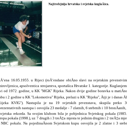
Najtrofejnija hrvatska i svjetska kuglaÄica.
Ä‘ena 16.05.1955. u Rijeci (roÄ‘endane obiÄno slavi na svjetskim prvenstvim
irovljenica, apsolventica strojarstva, sportašica Hrvatske 1. kategorije. Kuglanjem
vi od 1972. godine, u KK "MGK" Rijeka. Nakon dvije godine boravka u matiÄ
ubu i 2 godine u KK "Lokomotiva" Rijeka, prelazi u KK "Rijeka", Äiji je i danas Ä
Rijeka KVIG"). Nastupila je na 19 svjetskih prvenstava, skupila preko 
prezentativnih nastupa i osvojila 23 medalje - 7 zlatnih, 6 srebrnih i 10 bronÄanih,
svjetska rekorda. Sa svojim klubom bila je pobjednica Svjetskog pokala (1985.
ropa pokala (1998.), uz 7 drugih i 3 treÄ‡a mjesta te jednim drugim i 2 treÄ‡a mje
 NBC pokalu. Na pojedinaÄnom Svjetskom kupu osvojila je 2 zlatne i 3 sreb