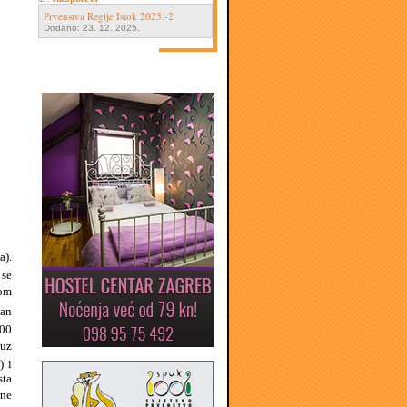
Prvenstva Regije Istok 2025.-2
Dodano: 23. 12. 2025.
a).
 se
nom
lan
300
 uz
) i
sta
rne