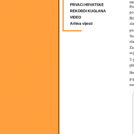
me
PRVACI HRVATSKE
Pr
REKORDI KUGLANA
po
VIDEO
Bi
zl
Arhiva vijesti
pu
Vo
zl
Za
sv
3 
(6
Ho
P.
na