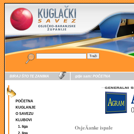
BIRAJ ŠTO TE ZANIMA
gdje sam:
POČETNA
POČETNA
KUGLANJE
O SAVEZU
KLUBOVI
OsjeÄanke ispale
1. liga
2. liga