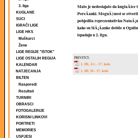
Malo je nedostajalo da kuglaÄice 
3. liga
KUGLANE
PoreÄanki. MoguÄ‡nost se otvoril
SUCI
pobjedila reprezentativku NataÅ¡u 
IGRAČI LIGE
kako su SiÅ¡Äanke dobile u Ogulin
LIGE HKS
ispadaju u 2. ligu.
Muškarci
Žene
LIGE REGIJE "ISTOK"
PRIVITCI:
LIGE OSTALIH REGIJA
1. HL Å½ - 17. kolo
KALENDAR
1. HL M - 17. kolo
NATJECANJA
BILTEN
Rasporedi
Rezultati
TURNIRI
OBRASCI
FOTOGALERIJE
KORISNI LINKOVI
PORTRETI
MEMORIES
USPJESI