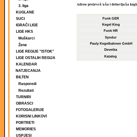
Adrese proizvoÄ‘aÄa i dobavljaÄa kugla
3. liga
KUGLANE
SUCI
Funk GER
Kegel King
IGRAČI LIGE
Funk HR
LIGE HKS
Syndur
Muškarci
Pauly Kegelbahnen GmbH
Žene
Devetka
LIGE REGIJE "ISTOK"
Katalog
LIGE OSTALIH REGIJA
KALENDAR
NATJECANJA
BILTEN
Rasporedi
Rezultati
TURNIRI
OBRASCI
FOTOGALERIJE
KORISNI LINKOVI
PORTRETI
MEMORIES
USPJESI