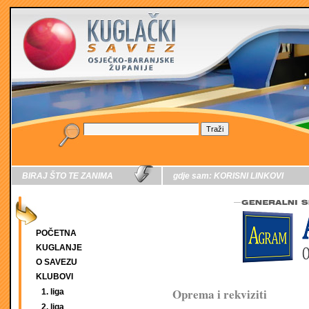
BIRAJ ŠTO TE ZANIMA
gdje sam:
KORISNI LINKOVI
POČETNA
KUGLANJE
O SAVEZU
KLUBOVI
Oprema i rekviziti
1. liga
2. liga