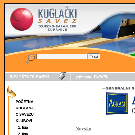
BIRAJ ŠTO TE ZANIMA
gdje sam:
TURNIRI
POČETNA
KUGLANJE
O SAVEZU
KLUBOVI
Novska
1. liga
2. liga