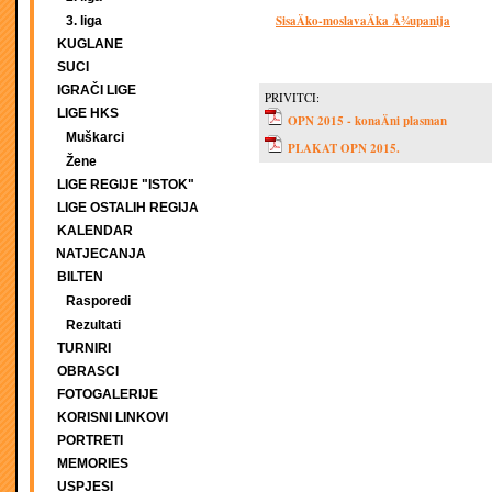
SisaÄko-moslavaÄka Å¾upanija
3. liga
KUGLANE
SUCI
IGRAČI LIGE
PRIVITCI:
LIGE HKS
OPN 2015 - konaÄni plasman
Muškarci
PLAKAT OPN 2015.
Žene
LIGE REGIJE "ISTOK"
LIGE OSTALIH REGIJA
KALENDAR
NATJECANJA
BILTEN
Rasporedi
Rezultati
TURNIRI
OBRASCI
FOTOGALERIJE
KORISNI LINKOVI
PORTRETI
MEMORIES
USPJESI