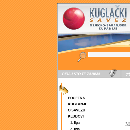
BIRAJ ŠTO TE ZANIMA
gd
POČETNA
KUGLANJE
O SAVEZU
KLUBOVI
Me
1. liga
2. liga