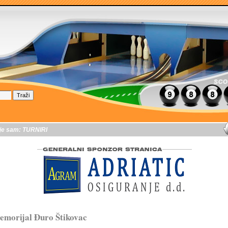
je sam:
TURNIRI
morijal Đuro Štikovac