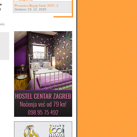
ro
Prvenstva Regije Istok 2025.-2
i
Dodano: 23. 12. 2025.
viÄ‡