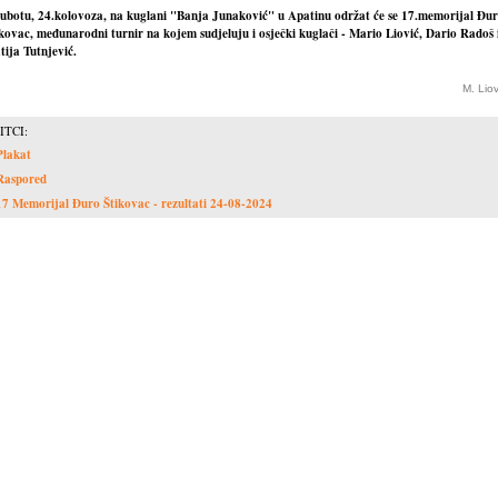
subotu, 24.kolovoza, na kuglani "Banja Junaković" u Apatinu održat će se 17.memorijal Đu
kovac, međunarodni turnir na kojem sudjeluju i osječki kuglači - Mario Liović, Dario Radoš 
ija Tutnjević.
M. Lio
ITCI:
Plakat
Raspored
17 Memorijal Đuro Štikovac - rezultati 24-08-2024