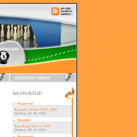
IZDVOJENE FORICE:
NAJSVJEŽIJE:
iz :
Rasporedi
Kuglački vikendi 2025.-2026.
Dodano: 22. 09. 2010.
iz :
Rezultati
Kup Regije Istok za 2026.
Dodano: 09. 12. 2025.
iz :
Rasporedi