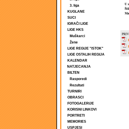
U 
3. liga
Šti
KUGLANE
Mat
SUCI
IGRAČI LIGE
LIGE HKS
PRIV
Muškarci
Žene
LIGE REGIJE "ISTOK"
LIGE OSTALIH REGIJA
KALENDAR
NATJECANJA
BILTEN
Rasporedi
Rezultati
TURNIRI
OBRASCI
FOTOGALERIJE
KORISNI LINKOVI
PORTRETI
MEMORIES
USPJESI