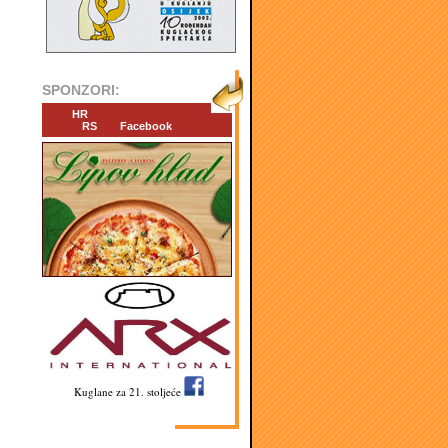
SPONZORI:
HR
RS
Facebook
Kuglane za 21. stoljeće