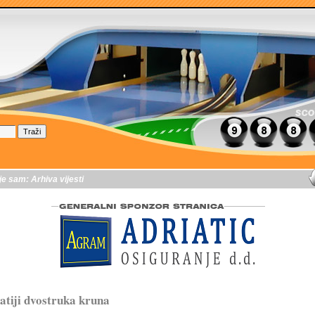
je sam:
Arhiva vijesti
tiji dvostruka kruna