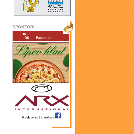
SPONZORI:
HR
RS
Facebook
Kuglane za 21. stoljeće