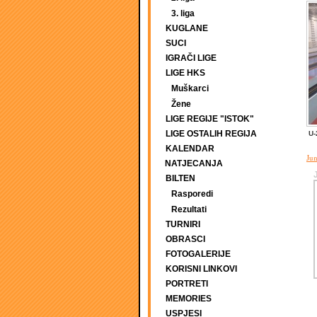
3. liga
KUGLANE
SUCI
IGRAČI LIGE
LIGE HKS
Muškarci
Žene
LIGE REGIJE "ISTOK"
LIGE OSTALIH REGIJA
U-
KALENDAR
Jun
NATJECANJA
BILTEN
Rasporedi
Rezultati
TURNIRI
OBRASCI
FOTOGALERIJE
KORISNI LINKOVI
PORTRETI
MEMORIES
USPJESI