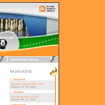
IZDVOJENE FORICE:
NAJSVJEŽIJE:
iz :
Rasporedi
Kuglački vikendi 2025.-2026.
Dodano: 22. 09. 2010.
iz :
Rezultati
Kup Regije Istok za 2026.
Dodano: 09. 12. 2025.
iz :
Rasporedi