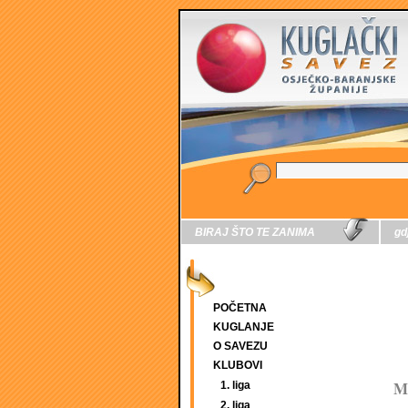
BIRAJ ŠTO TE ZANIMA
gd
POČETNA
KUGLANJE
O SAVEZU
KLUBOVI
Ma
1. liga
2. liga