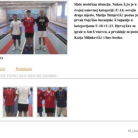
Malo neobiÄna situacija. Nakon Å¡to je u
svojoj osnovnoj kategoriji (U-14) osvojio
drugo mjesto, Matija TutnjeviÄ‡ postao je
prvak OsjeÄko-baranjske Å¾upanije u
kategorijama U-18 i U-23. DjevojÄice su
igrale u ÄurÄ‘enovcu, a prvakinje su post
Katja MilinkoviÄ‡ i Ines Serdar.
23
iori
Podmladak
JOŠ FOTKI AKO NEKOG ZANIMA:
M. Lio