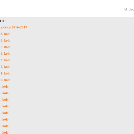
M. Lio
ITCI:
Lestvica 2016-2017
18. kolo
16. kolo
15. kolo
14. kolo
13. kolo
12. kolo
11. kolo
10. kolo
9. kolo
8. kolo
7. kolo
6. kolo
5. kolo
4. kolo
3. kolo
2. kolo