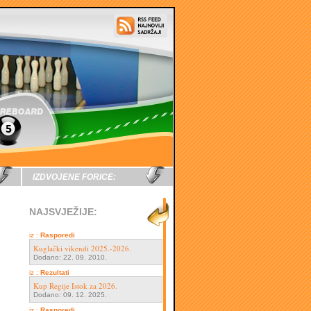
IZDVOJENE FORICE:
NAJSVJEŽIJE:
iz :
Rasporedi
Kuglački vikendi 2025.-2026.
Dodano: 22. 09. 2010.
iz :
Rezultati
Kup Regije Istok za 2026.
Dodano: 09. 12. 2025.
iz :
Rasporedi