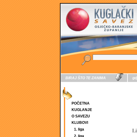
BIRAJ ŠTO TE ZANIMA
gd
POČETNA
KUGLANJE
O SAVEZU
KLUBOVI
Li
1. liga
2. liga