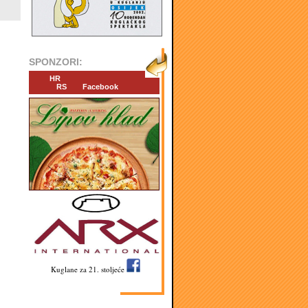
SPONZORI:
HR
RS
Facebook
Kuglane za 21. stoljeće