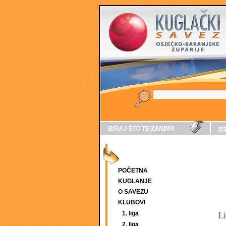
BIRAJ ŠTO TE ZANIMA
gd
POČETNA
KUGLANJE
O SAVEZU
KLUBOVI
Li
1. liga
2. liga