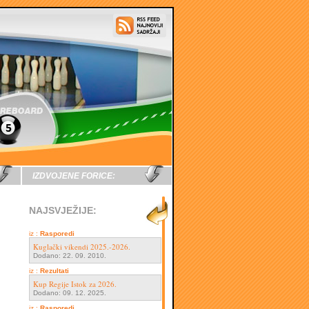
IZDVOJENE FORICE:
NAJSVJEŽIJE:
iz :
Rasporedi
Kuglački vikendi 2025.-2026.
Dodano: 22. 09. 2010.
iz :
Rezultati
Kup Regije Istok za 2026.
Dodano: 09. 12. 2025.
iz :
Rasporedi