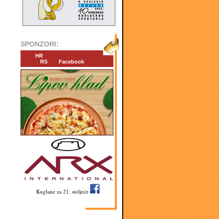
SPONZORI:
HR
RS
Facebook
Kuglane za 21. stoljeće