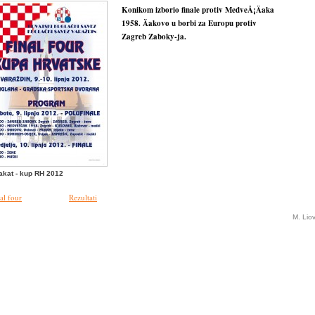
Konikom izborio finale protiv MedveÅ¡Äaka
1958. Äakovo u borbi za Europu protiv
Zagreb Zaboky-ja.
akat - kup RH 2012
al four
Rezultati
M. Lio