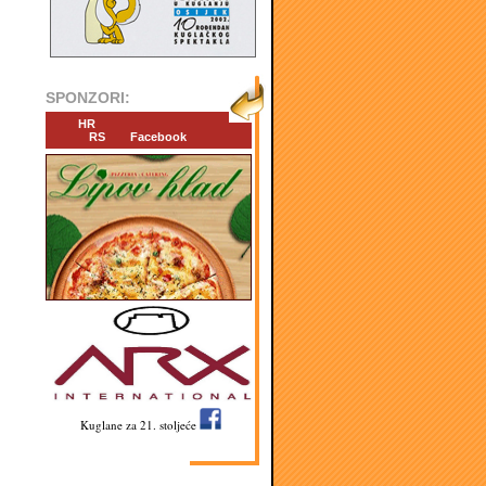
SPONZORI:
HR
RS
Facebook
Kuglane za 21. stoljeće