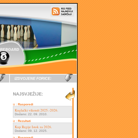
IZDVOJENE FORICE:
NAJSVJEŽIJE:
iz :
Rasporedi
Kuglački vikendi 2025.-2026.
Dodano: 22. 09. 2010.
iz :
Rezultati
Kup Regije Istok za 2026.
Dodano: 09. 12. 2025.
iz :
Rasporedi