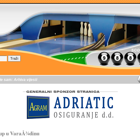
je sam:
Arhiva vijesti
up u VaraÅ¾dinu