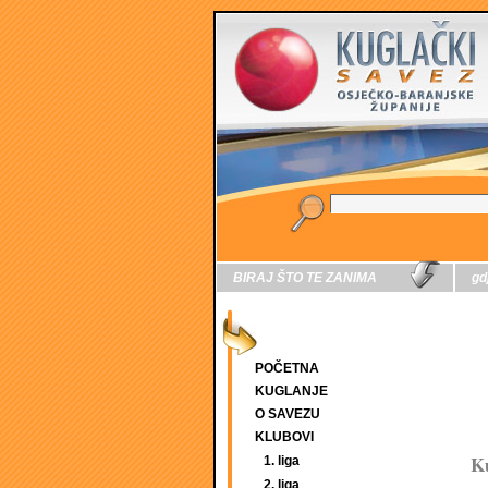
BIRAJ ŠTO TE ZANIMA
gd
POČETNA
KUGLANJE
O SAVEZU
KLUBOVI
K
1. liga
2. liga