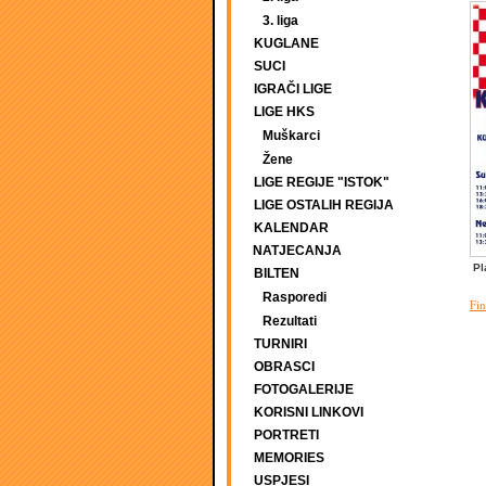
3. liga
KUGLANE
SUCI
IGRAČI LIGE
LIGE HKS
Muškarci
Žene
LIGE REGIJE "ISTOK"
LIGE OSTALIH REGIJA
KALENDAR
NATJECANJA
Pl
BILTEN
Rasporedi
Fin
Rezultati
TURNIRI
OBRASCI
FOTOGALERIJE
KORISNI LINKOVI
PORTRETI
MEMORIES
USPJESI