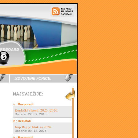
IZDVOJENE FORICE:
NAJSVJEŽIJE:
iz :
Rasporedi
Kuglački vikendi 2025.-2026.
Dodano: 22. 09. 2010.
iz :
Rezultati
Kup Regije Istok za 2026.
Dodano: 09. 12. 2025.
iz :
Rasporedi