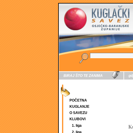
BIRAJ ŠTO TE ZANIMA
gd
POČETNA
KUGLANJE
O SAVEZU
KLUBOVI
Ku
1. liga
2. liga