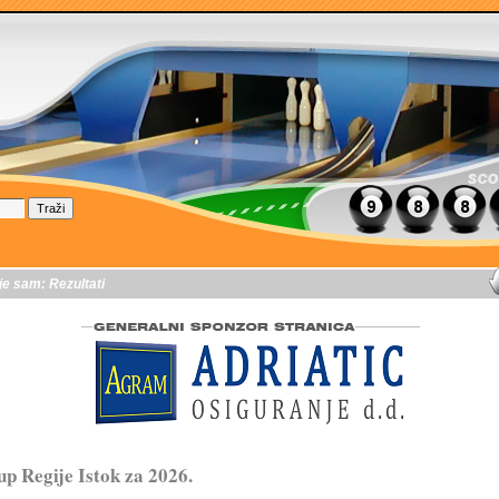
je sam:
Rezultati
p Regije Istok za 2026.