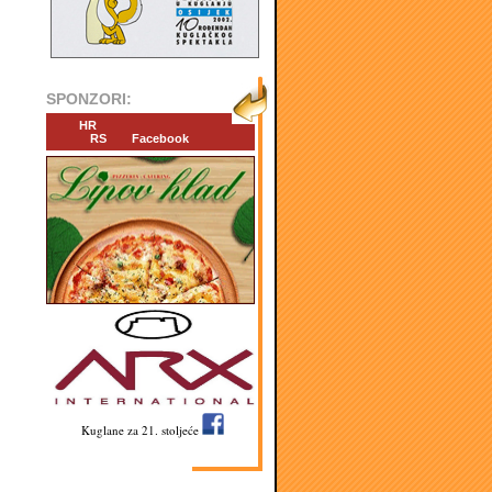
SPONZORI:
HR
RS
Facebook
Kuglane za 21. stoljeće