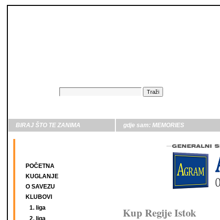
BIRAJ ŠTO TE ZANIMA
gdje sam:
MEMORIES
POČETNA
KUGLANJE
O SAVEZU
KLUBOVI
1. liga
Kup Regije Istok
2. liga