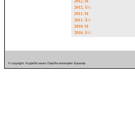
2012. M
2012. Å½
2011. M
2011. Å½
2010. M
2010. Å½
© copyright: Kuglački savez Osječko-baranjske županije