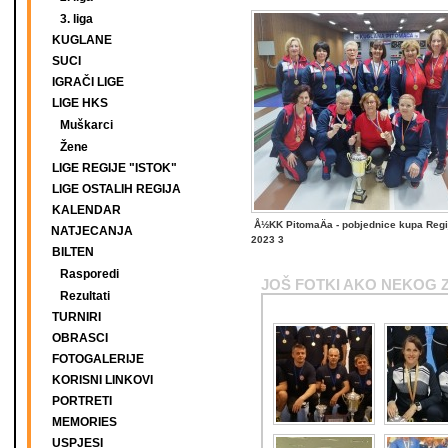
3. liga
KUGLANE
SUCI
IGRAČI LIGE
LIGE HKS
Muškarci
Žene
LIGE REGIJE "ISTOK"
LIGE OSTALIH REGIJA
KALENDAR
Å½KK PitomaÄa - pobjednice kupa Regi
NATJECANJA
2023 3
BILTEN
Rasporedi
JOŠ FOTKI AKO NEKOG 
Rezultati
TURNIRI
OBRASCI
FOTOGALERIJE
KORISNI LINKOVI
PORTRETI
MEMORIES
USPJESI