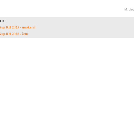
M. Lio
ITCI:
Kup RH 2025 - muškarci
Kup RH 2025 - žene