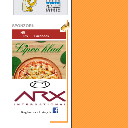
SPONZORI:
HR
RS
Facebook
Kuglane za 21. stoljeće