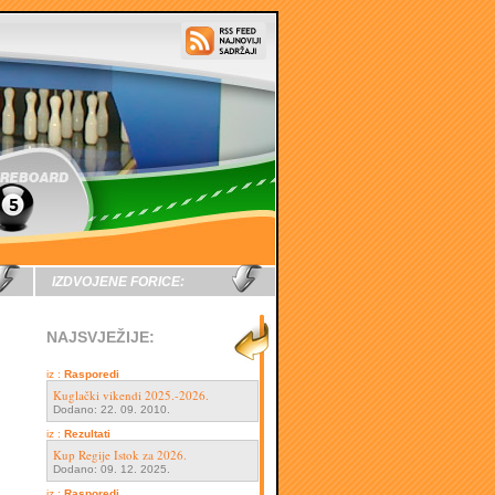
IZDVOJENE FORICE:
NAJSVJEŽIJE:
iz :
Rasporedi
Kuglački vikendi 2025.-2026.
Dodano: 22. 09. 2010.
iz :
Rezultati
Kup Regije Istok za 2026.
Dodano: 09. 12. 2025.
iz :
Rasporedi