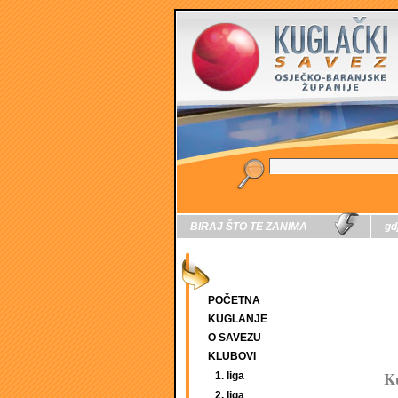
BIRAJ ŠTO TE ZANIMA
gd
POČETNA
KUGLANJE
O SAVEZU
KLUBOVI
K
1. liga
2. liga