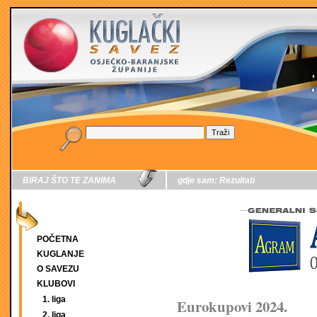
BIRAJ ŠTO TE ZANIMA
gdje sam:
Rezultati
POČETNA
KUGLANJE
O SAVEZU
KLUBOVI
1. liga
Eurokupovi 2024.
2. liga