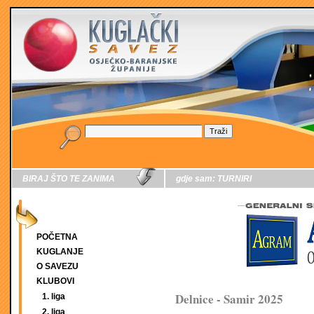
BIRAJ ŠTO TE ZANIMA
gdje sam:
TURNIRI
POČETNA
KUGLANJE
O SAVEZU
KLUBOVI
Delnice - Samir 2025
1. liga
2. liga