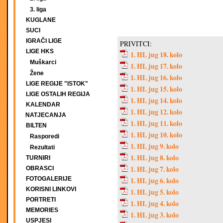
3. liga
KUGLANE
SUCI
IGRAČI LIGE
PRIVITCI:
LIGE HKS
1. HL jug 18. kolo
Muškarci
1. HL jug 17. kolo
Žene
1. HL jug 16. kolo
LIGE REGIJE "ISTOK"
1. HL jug 15. kolo
LIGE OSTALIH REGIJA
1. HL jug 14. kolo
KALENDAR
1. HL jug 12. kolo
NATJECANJA
1. HL jug 11. kolo
BILTEN
1. HL jug 10. kolo
Rasporedi
1. HL jug 9. kolo
Rezultati
1. HL jug 8. kolo
TURNIRI
1. HL jug 7. kolo
OBRASCI
FOTOGALERIJE
1. HL jug 6. kolo
KORISNI LINKOVI
1. HL jug 5. kolo
PORTRETI
1. HL jug 4. kolo
MEMORIES
1. HL jug 3. kolo
USPJESI