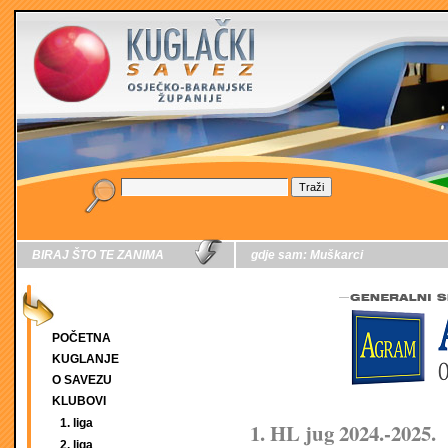
BIRAJ ŠTO TE ZANIMA
gdje sam:
Muškarci
POČETNA
KUGLANJE
O SAVEZU
KLUBOVI
1. liga
1. HL jug 2024.-2025.
2. liga