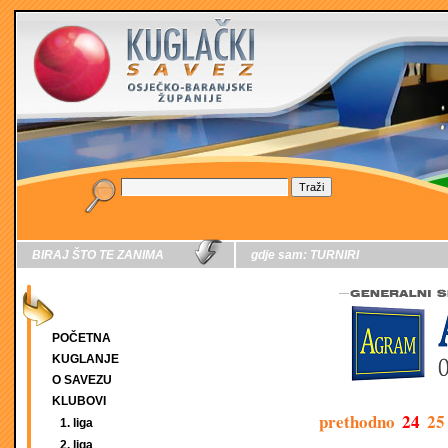
BIRAJ ŠTO TE ZANIMA
gdje sam:
TURNIRI
POČETNA
KUGLANJE
O SAVEZU
KLUBOVI
prethodno
24
25
1. liga
2. liga